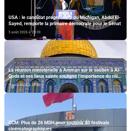
USA : le candidat progressiste du Michigan, Abdul El-
Sayed, remporte la primaire démocrate pour le Sénat
5 août 2026 à 20:39
La réunion ministérielle à Amman sur le soutien à Al-
Qods et ses lieux saints souligne l’importance du rôle
du Comité Al Qods présidé par SM le Roi
5 août 2026 à 18:08
CCM: Plus de 26 MDH pour soutenir 40 festivals
cinématographiques