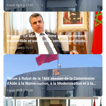
5 août 2026 à 17:08
Amman : Le Maroc réaffirme son attachement
indéfectible et son soutien constant aux droits
légitimes du peuple palestinien
5 août 2026 à 16:55
Tenue à Rabat de la 1ère session de la Commission
d'Aide à la Numérisation, à la Modernisation et à la
Création des Salles de Cinéma au titre de l'année
5 août 2026 à 16:08
2026