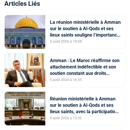
Articles Liés
La réunion ministérielle à Amman
sur le soutien à Al-Qods et ses
lieux saints souligne l’importance
du rôle du Comité Al Qods
5 août 2026 à 18:08
présidé par SM le Roi
Amman : Le Maroc réaffirme son
attachement indéfectible et son
soutien constant aux droits
légitimes du peuple palestinien
5 août 2026 à 16:55
Réunion ministérielle à Amman
sur le soutien à Al-Qods et ses
lieux saints, avec la participation
du Maroc
5 août 2026 à 15:32