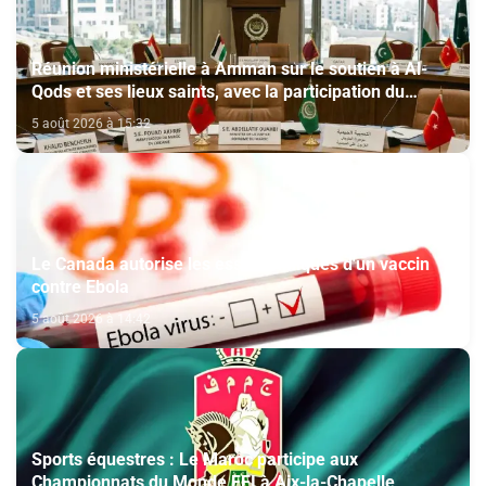
Réunion ministérielle à Amman sur le soutien à Al-
Qods et ses lieux saints, avec la participation du
Maroc
5 août 2026 à 15:32
Le Canada autorise les essais cliniques d'un vaccin
contre Ebola
5 août 2026 à 14:42
Sports équestres : Le Maroc participe aux
Championnats du Monde FEI à Aix-la-Chapelle