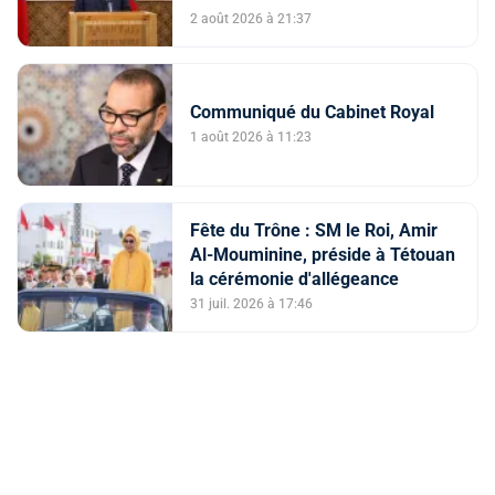
de facteurs intriqués, dont
2 août 2026 à 21:37
l'instrumentalisation
tendancieuse de l'espace
numérique et la diffusion
Communiqué du Cabinet Royal
d'informations trompeuses
(Porte-parole du ministère de
1 août 2026 à 11:23
l'Intérieur)
Fête du Trône : SM le Roi, Amir
Al-Mouminine, préside à Tétouan
la cérémonie d'allégeance
31 juil. 2026 à 17:46