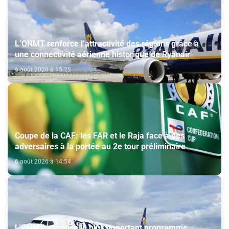
L’ONMT renforce l’attractivité des régions grâce à
une connectivité aérienne historique de Ryanair
6 août 2026 à 15:25
Coupe de la CAF: les FAR et le Raja face à des
adversaires à la portée au 2e tour préliminaire
6 août 2026 à 14:54
L'ONMT annonce le plus important programme