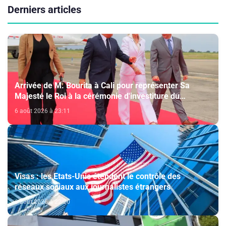
Derniers articles
Arrivée de M. Bourita à Cali pour représenter Sa
Majesté le Roi à la cérémonie d'investiture du
nouveau président colombien
6 août 2026 à 23:11
Visas : les Etats-Unis étendent le contrôle des
réseaux sociaux aux journalistes étrangers
6 août 2026 à 22:20