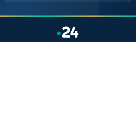
Site indépendant d'information généraliste.
Retrouvez chaque jour l'actualité politique,
économique, sportive et culturelle du Maroc.
Catégories
Actualités
Sport
Politique
Monde
Régional
Santé
Liens utiles