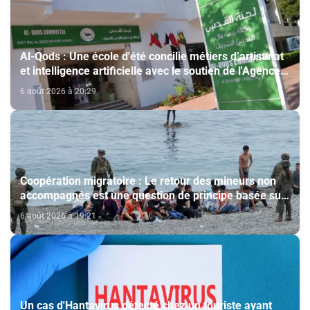
Al-Qods : Une école d'été concilie métiers d’artisanat
et intelligence artificielle avec le soutien de l'Agence
Bayt Mal Al-Qods Acharif
6 août 2026 à 20:29
Coopération migratoire : Le retour des mineurs non
accompagnés est une question de principe basée sur
les Hautes Instructions Royales (source diplomatique)
6 août 2026 à 19:21
Un cas d'Hantavirus détecté chez un touriste ayant