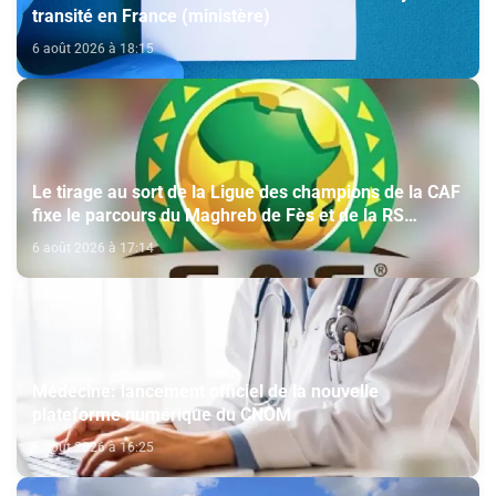
transité en France (ministère)
6 août 2026 à 18:15
Le tirage au sort de la Ligue des champions de la CAF
fixe le parcours du Maghreb de Fès et de la RS
Berkane
6 août 2026 à 17:14
Médecine: lancement officiel de la nouvelle
plateforme numérique du CNOM
6 août 2026 à 16:25