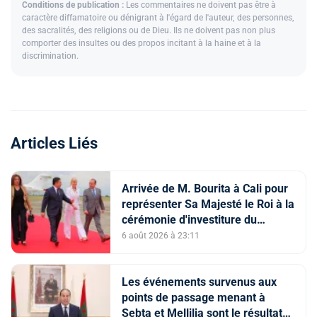
Conditions de publication :
Les commentaires ne doivent pas être à
caractère diffamatoire ou dénigrant à l'égard de l'auteur, des personnes,
des sacralités, des religions ou de Dieu. Ils ne doivent pas non plus
comporter des insultes ou des propos incitant à la haine et à la
discrimination.
Articles Liés
Arrivée de M. Bourita à Cali pour
représenter Sa Majesté le Roi à la
cérémonie d'investiture du
nouveau président colombien
6 août 2026 à 23:11
Les événements survenus aux
points de passage menant à
Sebta et Mellilia sont le résultat