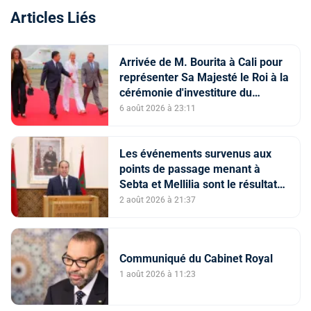
Articles Liés
Arrivée de M. Bourita à Cali pour
représenter Sa Majesté le Roi à la
cérémonie d'investiture du
nouveau président colombien
6 août 2026 à 23:11
Les événements survenus aux
points de passage menant à
Sebta et Mellilia sont le résultat
de facteurs intriqués, dont
2 août 2026 à 21:37
l'instrumentalisation
tendancieuse de l'espace
numérique et la diffusion
Communiqué du Cabinet Royal
d'informations trompeuses
(Porte-parole du ministère de
1 août 2026 à 11:23
l'Intérieur)