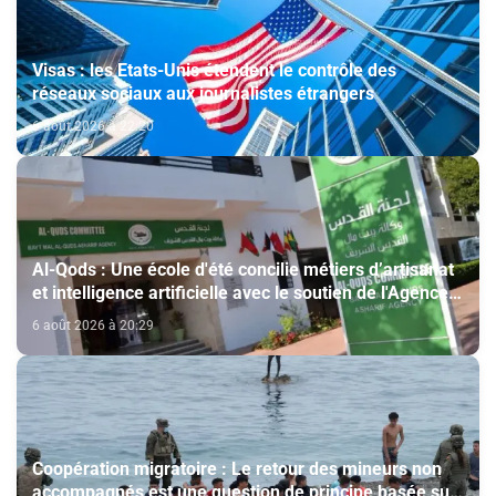
Visas : les Etats-Unis étendent le contrôle des
réseaux sociaux aux journalistes étrangers
6 août 2026 à 22:20
Al-Qods : Une école d'été concilie métiers d’artisanat
et intelligence artificielle avec le soutien de l'Agence
Bayt Mal Al-Qods Acharif
6 août 2026 à 20:29
Coopération migratoire : Le retour des mineurs non
accompagnés est une question de principe basée sur