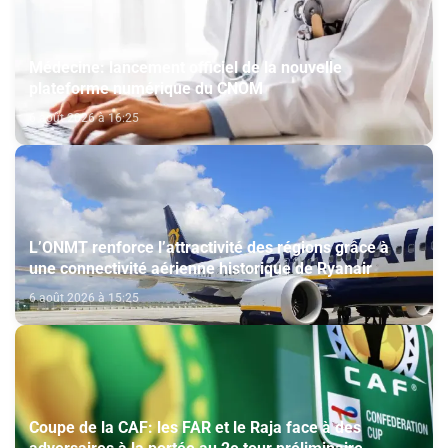
Médecine: lancement officiel de la nouvelle
plateforme numérique du CNOM
6 août 2026 à 16:25
L’ONMT renforce l’attractivité des régions grâce à
une connectivité aérienne historique de Ryanair
6 août 2026 à 15:25
Coupe de la CAF: les FAR et le Raja face à des