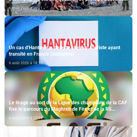
les Hautes Instructions Royales (source diplomatique)
6 août 2026 à 19:21
Un cas d'Hantavirus détecté chez un touriste ayant
transité en France (ministère)
6 août 2026 à 18:15
Le tirage au sort de la Ligue des champions de la CAF
fixe le parcours du Maghreb de Fès et de la RS
Berkane
6 août 2026 à 17:14