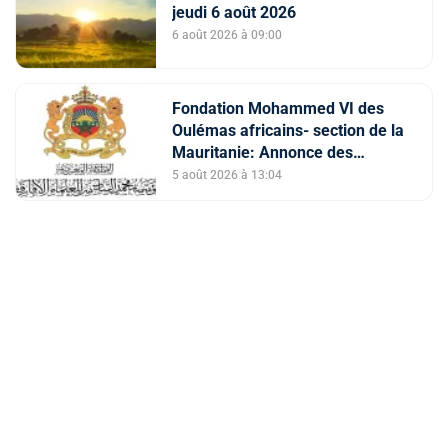
jeudi 6 août 2026
6 août 2026 à 09:00
Fondation Mohammed VI des
Oulémas africains- section de la
Mauritanie: Annonce des
qualifiés au concours des
5 août 2026 à 13:04
manuscrits et des documents
islamiques africains