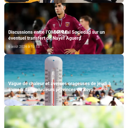
Discussions entre l’OM et Real Sociedad sur un
éventuel transfert de Nayef Aguerd
6 août 2026 à 13:13
Vague de chaleur et averses orageuses de jeudi à
samedi dans plusieurs provinces du Royaume
(Bulletin d'alerte)
6 août 2026 à 12:21