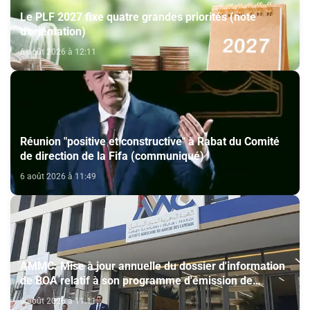
Le PLF 2027 fixe quatre grandes priorités (note
d'orientation)
6 août 2026 à 12:11
Réunion "positive et constructive" à Rabat du Comité
de direction de la Fifa (communiqué)
6 août 2026 à 11:49
AMMC: Mise à jour annuelle du dossier d'information
de BOA relatif à son programme d'émission de
certificats de dépôt
6 août 2026 à 11:11