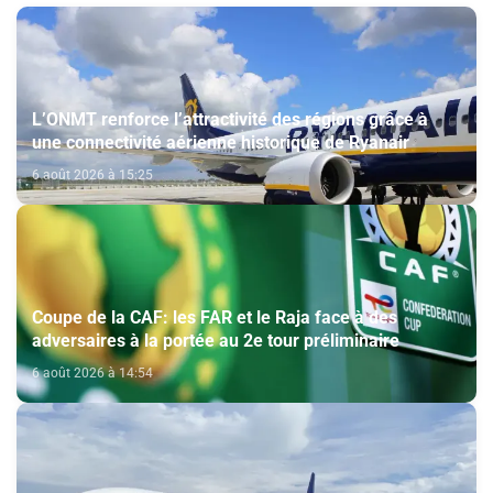
L’ONMT renforce l’attractivité des régions grâce à
une connectivité aérienne historique de Ryanair
6 août 2026 à 15:25
Coupe de la CAF: les FAR et le Raja face à des
adversaires à la portée au 2e tour préliminaire
6 août 2026 à 14:54