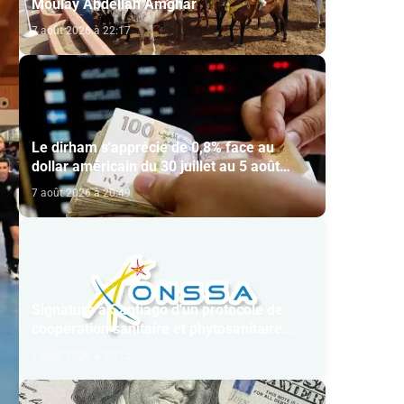
Moulay Abdellah Amghar
7 août 2026 à 22:17
Le dirham s'apprécie de 0,8% face au
dollar américain du 30 juillet au 5 août
(BAM)
7 août 2026 à 20:49
Signature à Santiago d'un protocole de
coopération sanitaire et phytosanitaire
entre l’ONSSA et le SAG
7 août 2026 à 20:15