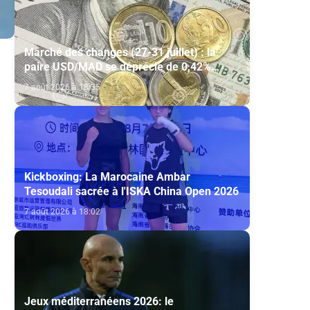
Marché des changes (27-31 juillet) : la
paire USD/MAD se déprécie de 0,42%
(AGR)
7 août 2026 à 18:35
Kickboxing: La Marocaine Ambar
Tesoudali sacrée à l'ISKA China Open 2026
7 août 2026 à 18:02
Jeux méditerranéens 2026: le