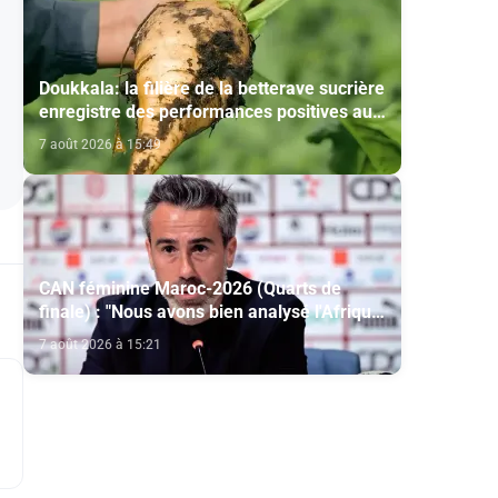
Doukkala: la filière de la betterave sucrière
enregistre des performances positives au
titre de la campagne agricole 2025-2026
7 août 2026 à 15:49
CAN féminine Maroc-2026 (Quarts de
finale) : "Nous avons bien analysé l'Afrique
du Sud pour aller chercher la victoire"
7 août 2026 à 15:21
(Jorge Vilda)
e