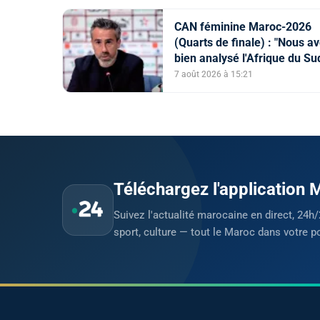
CAN féminine Maroc-2026
(Quarts de finale) : "Nous a
bien analysé l'Afrique du Su
pour aller chercher la victoir
7 août 2026 à 15:21
(Jorge Vilda)
Téléchargez l'application
Suivez l'actualité marocaine en direct, 24h/
sport, culture — tout le Maroc dans votre p