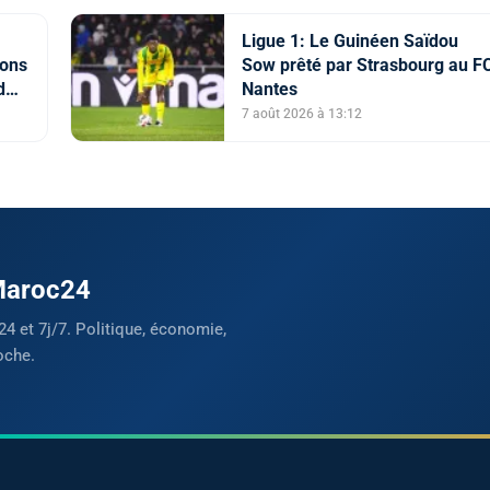
Ligue 1: Le Guinéen Saïdou
vons
Sow prêté par Strasbourg au F
d
Nantes
e"
7 août 2026 à 13:12
 Maroc24
24 et 7j/7. Politique, économie,
oche.