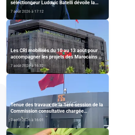
sélectionneur Ludovic Batelli dévoile la
liste finale de l'équipe nationale U20
7 août 2026 à 17:12
Les CRI mobilisés du 10 au 13 août pour
accompagner les projets des Marocains du
Monde
7 août 2026 à 16:32
Tenue des travaux de la 1ere session de la
Commission consultative chargée
d’émettre un avis sur la délivrance de la
7 août 2026 à 16:01
carte du professionnel du cinéma (CCM)