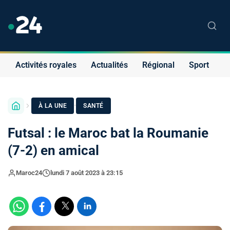
Activités royales
Actualités
Régional
Sport
S
·
À LA UNE
SANTÉ
Futsal : le Maroc bat la Roumanie
(7-2) en amical
Maroc24
lundi 7 août 2023 à 23:15