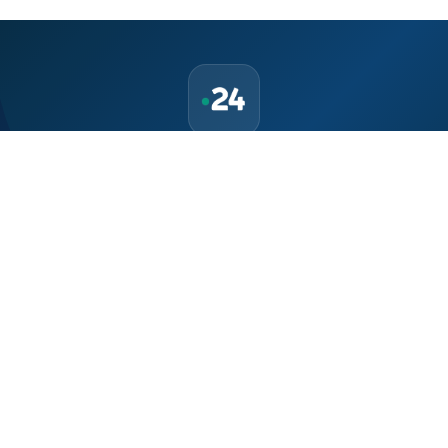
Téléchargez l'application Maroc24
Suivez l'actualité marocaine en direct, 24h/24 et 7j/7.
Politique, économie, sport, culture — tout le Maroc dans votre
poche.
Télécharger sur
App Store
Disponible sur
Google Play