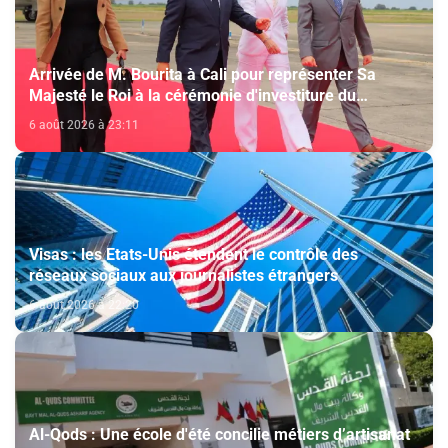
Arrivée de M. Bourita à Cali pour représenter Sa
Majesté le Roi à la cérémonie d'investiture du
nouveau président colombien
6 août 2026 à 23:11
Visas : les Etats-Unis étendent le contrôle des
réseaux sociaux aux journalistes étrangers
6 août 2026 à 22:20
Al-Qods : Une école d'été concilie métiers d’artisanat