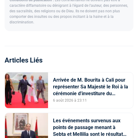
caractère diffamatoire ou dénigrant à l'égard de l'auteur, des personnes,
des sacralités, des religions ou de Dieu. Ils ne doivent pas non plus
comporter des insultes ou des propos incitant à la haine et à la
discrimination.
Articles Liés
Arrivée de M. Bourita à Cali pour
représenter Sa Majesté le Roi à la
cérémonie d'investiture du
nouveau président colombien
6 août 2026 à 23:11
Les événements survenus aux
points de passage menant à
Sebta et Mellilia sont le résultat