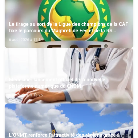
Le tirage au sort de la Ligue des champions de la CAF
fixe le parcours du Maghreb de Fès et de la RS
Berkane
6 août 2026 à 17:14
Médecine: lancement officiel de la nouvelle
plateforme numérique du CNOM
6 août 2026 à 16:25
L’ONMT renforce l’attractivité des régions grâce à