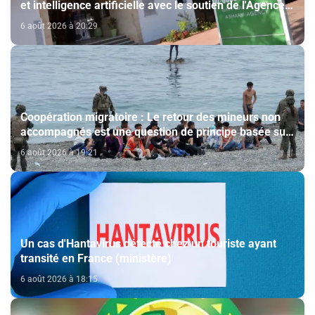
et intelligence artificielle avec le soutien de l'Agence
Bayt Mal Al-Qods Acharif
6 août 2026 à 20:29
Coopération migratoire : Le retour des mineurs non
accompagnés est une question de principe basée sur
les Hautes Instructions Royales (source diplomatique)
6 août 2026 à 19:21
Un cas d'Hantavirus détecté chez un touriste ayant
transité en France (ministère)
6 août 2026 à 18:15