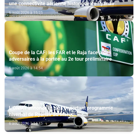
une connectivité aérienne historique de Ryanair
6 août 2026 à 15:25
Coupe de la CAF: les FAR et le Raja face à des
adversaires à la portée au 2e tour préliminaire
6 août 2026 à 14:54
L'ONMT annonce le plus important programme
hivernal de Ryanair au Maroc
6 août 2026 à 14:41