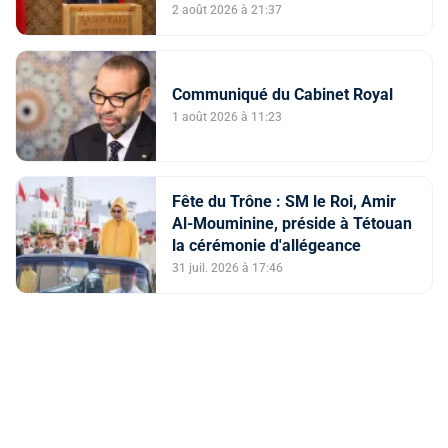
de facteurs intriqués, dont
2 août 2026 à 21:37
l'instrumentalisation
tendancieuse de l'espace
numérique et la diffusion
Communiqué du Cabinet Royal
d'informations trompeuses
(Porte-parole du ministère de
1 août 2026 à 11:23
l'Intérieur)
Fête du Trône : SM le Roi, Amir
Al-Mouminine, préside à Tétouan
la cérémonie d'allégeance
31 juil. 2026 à 17:46