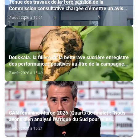
Tenue des travaux de la 1ere session de la
Commission consultative chargée d’émettre un avis
sur la délivrance de la carte du professionnel du
7 août 2026 à 16:01
cinéma (CCM)
Doukkala: la filière de la betterave sucrière enregistre
des performances positives au titre de la campagne
agricole 2025-2026
7 août 2026 à 15:49
CAN féminine Maroc-2026 (Quarts de finale) : "Nous
avons bien analysé l'Afrique du Sud pour aller
chercher la victoire" (Jorge Vilda)
7 août 2026 à 15:21