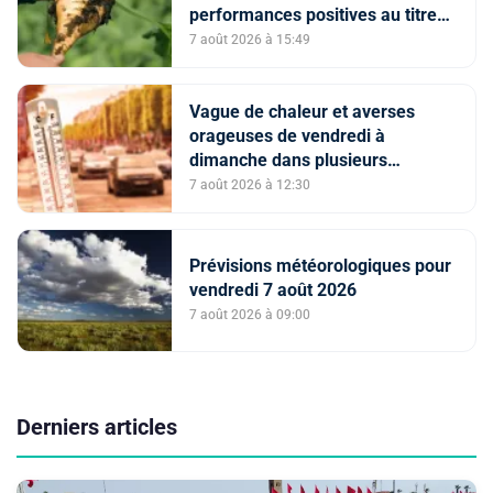
performances positives au titre
de la campagne agricole 2025-
7 août 2026 à 15:49
2026
Vague de chaleur et averses
orageuses de vendredi à
dimanche dans plusieurs
provinces du Royaume (Bulletin
7 août 2026 à 12:30
d'alerte)
Prévisions météorologiques pour
vendredi 7 août 2026
7 août 2026 à 09:00
Derniers articles