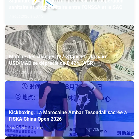
Signature à Santiago d'un protocole de coopération
sanitaire et phytosanitaire entre l’ONSSA et le SAG
7 août 2026 à 20:15
Marché des changes (27-31 juillet) : la paire
USD/MAD se déprécie de 0,42% (AGR)
7 août 2026 à 18:35
Kickboxing: La Marocaine Ambar Tesoudali sacrée à
l'ISKA China Open 2026
7 août 2026 à 18:02