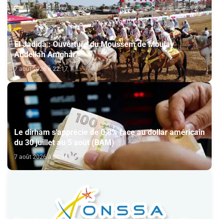
El Jadida : Ouverture du Moussem de Moulay
Abdellah Amghar
7 août 2026 à 22:17
Le dirham s'apprécie de 0,8% face au dollar américain
du 30 juillet au 5 août (BAM)
7 août 2026 à 20:49