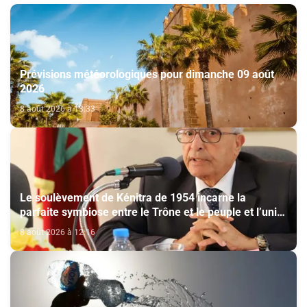
Prévisions météorologiques pour dimanche 09 août
2026
8 août 2026 à 13:33
Le soulèvement de Kénitra de 1954 incarne la
parfaite symbiose entre le Trône et le peuple et l’unité
de volonté et de destin (M. El Ktiri)
8 août 2026 à 12:16