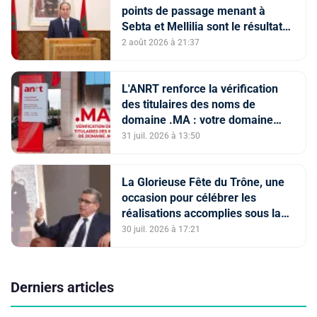
points de passage menant à
Sebta et Mellilia sont le résultat
de facteurs intriqués, dont
2 août 2026 à 21:37
l'instrumentalisation
tendancieuse de l'espace
numérique et la diffusion
L'ANRT renforce la vérification
d'informations trompeuses
des titulaires des noms de
(Porte-parole du ministère de
domaine .MA : votre domaine
l'Intérieur)
est-il en ServerHold ?
31 juil. 2026 à 13:50
La Glorieuse Fête du Trône, une
occasion pour célébrer les
réalisations accomplies sous la
conduite de Sa Majesté le Roi (M.
30 juil. 2026 à 17:21
Akhannouch)
Derniers articles