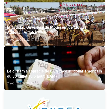
El Jadida : Ouverture du Moussem de Moulay
Abdellah Amghar
7 août 2026 à 22:17
Le dirham s'apprécie de 0,8% face au dollar américain
du 30 juillet au 5 août (BAM)
7 août 2026 à 20:49