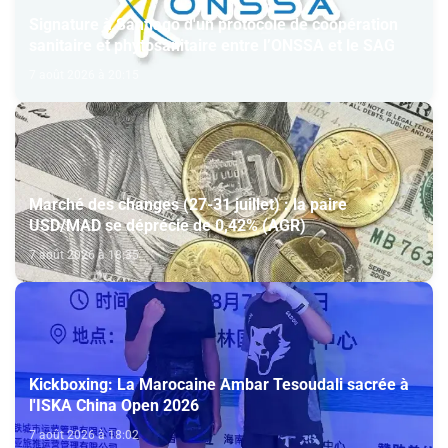
Signature à Santiago d'un protocole de coopération
sanitaire et phytosanitaire entre l’ONSSA et le SAG
7 août 2026 à 20:15
Marché des changes (27-31 juillet) : la paire
USD/MAD se déprécie de 0,42% (AGR)
7 août 2026 à 18:35
Kickboxing: La Marocaine Ambar Tesoudali sacrée à
l'ISKA China Open 2026
7 août 2026 à 18:02