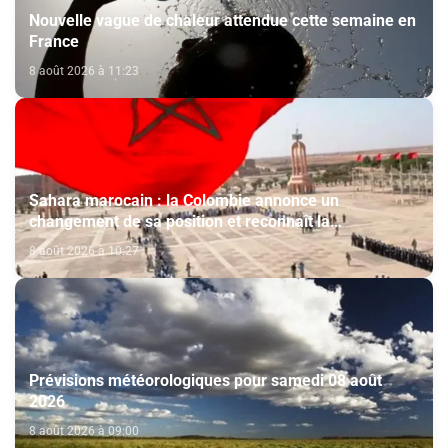
Nouvelle vague de chaleur attendue cette semaine en
France
8 août 2026 à 11:23
Sahara marocain : la Colombie annonce un
changement de sa position et reconnaît la
souveraineté du Maroc sur son Sahara
8 août 2026 à 10:27
Prévisions météorologiques pour samedi 08 août
2026
8 août 2026 à 09:00