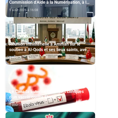
Commission d'Aide à la Numérisation, à la
Modernisation et à la Création des Salles
5 août 2026 à 16:08
de Cinéma au titre de l'année 2026
Réunion ministérielle à Amman sur le
soutien à Al-Qods et ses lieux saints, avec
la participation du Maroc
5 août 2026 à 15:32
Le Canada autorise les essais cliniques
d'un vaccin contre Ebola
5 août 2026 à 14:42