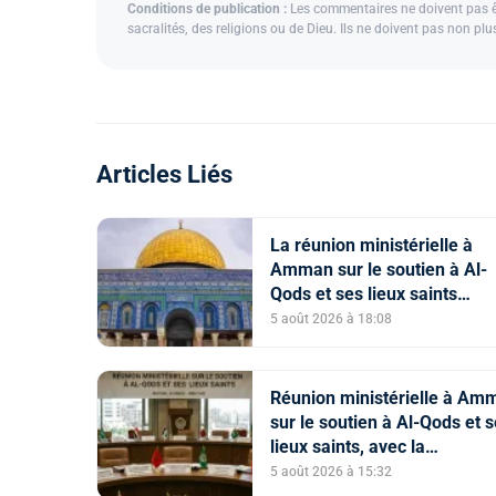
Conditions de publication :
Les commentaires ne doivent pas êtr
sacralités, des religions ou de Dieu. Ils ne doivent pas non pl
Articles Liés
La réunion ministérielle à
Amman sur le soutien à Al-
Qods et ses lieux saints
souligne l’importance du rôl
5 août 2026 à 18:08
Comité Al Qods présidé par
le Roi
Réunion ministérielle à Am
sur le soutien à Al-Qods et 
lieux saints, avec la
participation du Maroc
5 août 2026 à 15:32