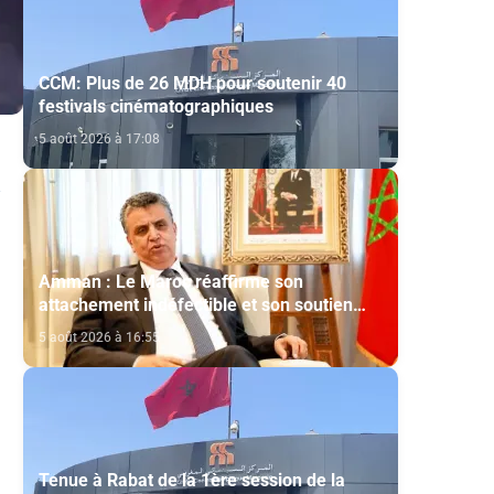
CCM: Plus de 26 MDH pour soutenir 40
festivals cinématographiques
5 août 2026 à 17:08
Amman : Le Maroc réaffirme son
attachement indéfectible et son soutien
constant aux droits légitimes du peuple
5 août 2026 à 16:55
palestinien
Tenue à Rabat de la 1ère session de la