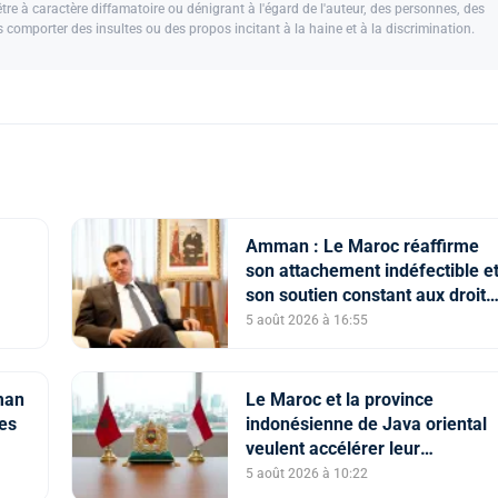
e à caractère diffamatoire ou dénigrant à l'égard de l'auteur, des personnes, des
us comporter des insultes ou des propos incitant à la haine et à la discrimination.
Amman : Le Maroc réaffirme
son attachement indéfectible e
son soutien constant aux droits
e du
légitimes du peuple palestinien
5 août 2026 à 16:55
 SM
man
Le Maroc et la province
ses
indonésienne de Java oriental
veulent accélérer leur
coopération économique et
5 août 2026 à 10:22
universitaire