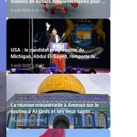
millions de dollars supplémentaires pour la
lutte contre Ebola
5 août 2026 à 22:14
USA : le candidat progressiste du
Michigan, Abdul El-Sayed, remporte la
primaire démocrate pour le Sénat
5 août 2026 à 20:39
La réunion ministérielle à Amman sur le
soutien à Al-Qods et ses lieux saints
souligne l’importance du rôle du Comité Al
5 août 2026 à 18:08
Qods présidé par SM le Roi