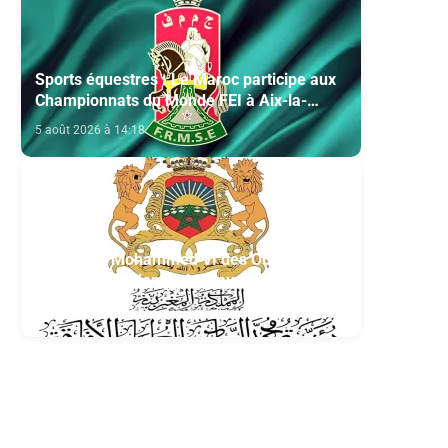
Sports équestres : Le Maroc participe aux
Championnats du Monde FEI à Aix-la-
Chapelle
5 août 2026 à 14:18
Fondation Mohammed VI des Oulémas
africains- section de la Mauritanie:
Annonce des qualifiés au concours des
5 août 2026 à 13:04
manuscrits et des documents islamiques
africains