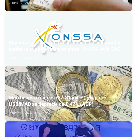
7 août 2026 à 20:49
Signature à Santiago d'un protocole de coopération
sanitaire et phytosanitaire entre l’ONSSA et le SAG
7 août 2026 à 20:15
Marché des changes (27-31 juillet) : la paire
USD/MAD se déprécie de 0,42% (AGR)
7 août 2026 à 18:35