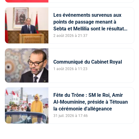
Les événements survenus aux
points de passage menant à
Sebta et Mellilia sont le résultat
de facteurs intriqués, dont
2 août 2026 à 21:37
l'instrumentalisation
tendancieuse de l'espace
numérique et la diffusion
Communiqué du Cabinet Royal
d'informations trompeuses
(Porte-parole du ministère de
1 août 2026 à 11:23
l'Intérieur)
Fête du Trône : SM le Roi, Amir
Al-Mouminine, préside à Tétouan
la cérémonie d'allégeance
31 juil. 2026 à 17:46