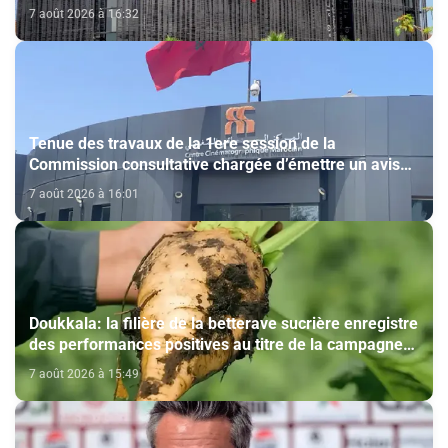
7 août 2026 à 16:32
Tenue des travaux de la 1ere session de la
Commission consultative chargée d’émettre un avis
sur la délivrance de la carte du professionnel du
7 août 2026 à 16:01
cinéma (CCM)
Doukkala: la filière de la betterave sucrière enregistre
des performances positives au titre de la campagne
agricole 2025-2026
7 août 2026 à 15:49