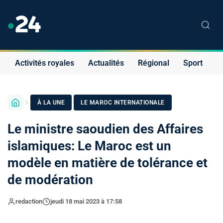
Activités royales
Actualités
Régional
Sport
S
·
À LA UNE
LE MAROC INTERNATIONALE
Le ministre saoudien des Affaires
islamiques: Le Maroc est un
modèle en matière de tolérance et
de modération
redaction
jeudi 18 mai 2023 à 17:58