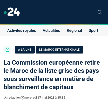
Activités royales
Actualités
Régional
Sport
S
·
À LA UNE
LE MAROC INTERNATIONALE
La Commission européenne retire
le Maroc de la liste grise des pays
sous surveillance en matière de
blanchiment de capitaux
redaction
mercredi 17 mai 2023 à 15:35