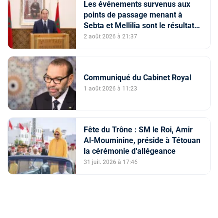
Les événements survenus aux
points de passage menant à
Sebta et Mellilia sont le résultat
de facteurs intriqués, dont
2 août 2026 à 21:37
l'instrumentalisation
tendancieuse de l'espace
numérique et la diffusion
Communiqué du Cabinet Royal
d'informations trompeuses
(Porte-parole du ministère de
1 août 2026 à 11:23
l'Intérieur)
Fête du Trône : SM le Roi, Amir
Al-Mouminine, préside à Tétouan
la cérémonie d'allégeance
31 juil. 2026 à 17:46