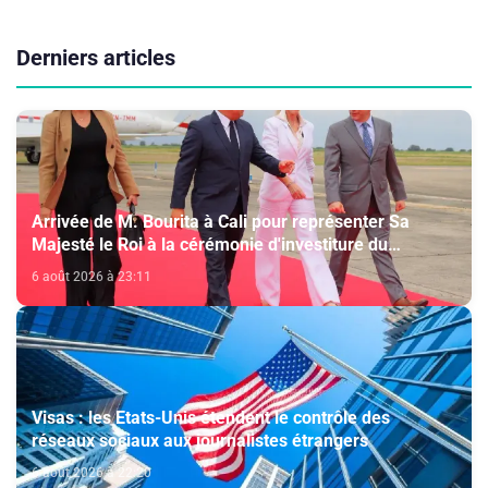
Derniers articles
Arrivée de M. Bourita à Cali pour représenter Sa
Majesté le Roi à la cérémonie d'investiture du
nouveau président colombien
6 août 2026 à 23:11
Visas : les Etats-Unis étendent le contrôle des
réseaux sociaux aux journalistes étrangers
6 août 2026 à 22:20