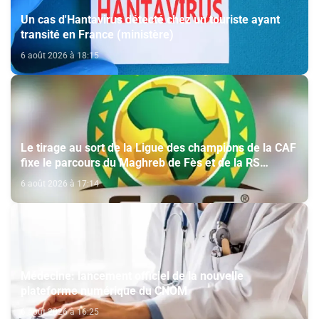
Un cas d'Hantavirus détecté chez un touriste ayant
transité en France (ministère)
6 août 2026 à 18:15
Le tirage au sort de la Ligue des champions de la CAF
fixe le parcours du Maghreb de Fès et de la RS
Berkane
6 août 2026 à 17:14
Médecine: lancement officiel de la nouvelle
plateforme numérique du CNOM
6 août 2026 à 16:25