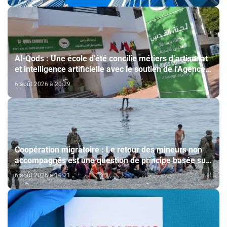
Al-Qods : Une école d'été concilie métiers d’artisanat
et intelligence artificielle avec le soutien de l'Agence
Bayt Mal Al-Qods Acharif
6 août 2026 à 20:29
Coopération migratoire : Le retour des mineurs non
accompagnés est une question de principe basée sur
les Hautes Instructions Royales (source diplomatique)
6 août 2026 à 19:21