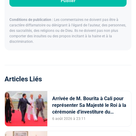
Publier
Conditions de publication :
Les commentaires ne doivent pas être à
caractère diffamatoire ou dénigrant à l'égard de l'auteur, des personnes,
des sacralités, des religions ou de Dieu. Ils ne doivent pas non plus
comporter des insultes ou des propos incitant à la haine et à la
discrimination.
Articles Liés
Arrivée de M. Bourita à Cali pour
représenter Sa Majesté le Roi à la
cérémonie d'investiture du
nouveau président colombien
6 août 2026 à 23:11