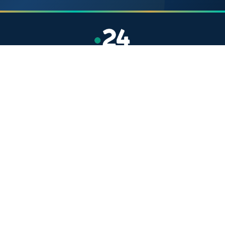
Site indépendant d'information généraliste.
Retrouvez chaque jour l'actualité politique,
économique, sportive et culturelle du Maroc.
Catégories
Actualités
Sport
Politique
Monde
Régional
Santé
Liens utiles
Le Roi Mohammed VI
SAR PH Moulay El Hassan