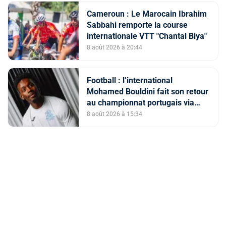
Cameroun : Le Marocain Ibrahim
Sabbahi remporte la course
internationale VTT "Chantal Biya"
8 août 2026 à 20:44
Football : l’international
Mohamed Bouldini fait son retour
au championnat portugais via
l’Académico de Viseu
8 août 2026 à 15:34