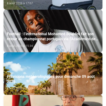
autonome
8 août 2026 à 17:07
Football : l’international Mohamed Bouldini fait son
retour au championnat portugais via l’Académico de
Viseu
8 août 2026 à 15:34
Prévisions météorologiques pour dimanche 09 août
2026
8 août 2026 à 13:33