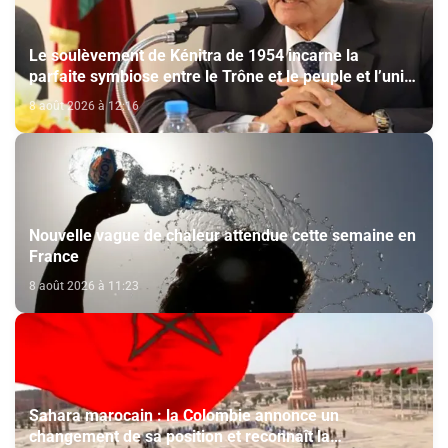
Le soulèvement de Kénitra de 1954 incarne la
parfaite symbiose entre le Trône et le peuple et l’unité
de volonté et de destin (M. El Ktiri)
8 août 2026 à 12:16
Nouvelle vague de chaleur attendue cette semaine en
France
8 août 2026 à 11:23
Sahara marocain : la Colombie annonce un
changement de sa position et reconnaît la