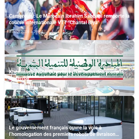
Cameroun : Le Marocain Ibrahim Sabbahi remporte la
course internationale VTT "Chantal Biya"
8 août 2026 à 20:44
Khémisset/INDH: Ouverture d'un salon des produits
du terroir
8 août 2026 à 18:15
Le gouvernement français ouvre la voie à
l’homologation des premiers robots de livraison