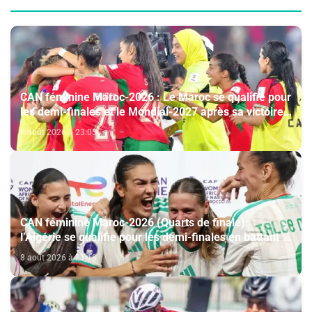
CAN féminine Maroc-2026 : Le Maroc se qualifie pour
les demi-finales et le Mondial-2027 après sa victoire
face à l’Afrique du Sud (2-1)
8 août 2026 à 23:05
CAN féminine Maroc-2026 (Quarts de finale):
l’Algérie se qualifie pour les demi-finales en battant la
Côte d’Ivoire (2-1)
8 août 2026 à 21:18