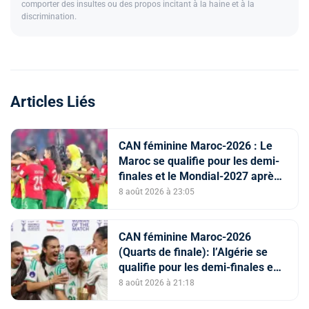
comporter des insultes ou des propos incitant à la haine et à la
discrimination.
Articles Liés
CAN féminine Maroc-2026 : Le
Maroc se qualifie pour les demi-
finales et le Mondial-2027 après
sa victoire face à l’Afrique du Sud
8 août 2026 à 23:05
(2-1)
CAN féminine Maroc-2026
(Quarts de finale): l’Algérie se
qualifie pour les demi-finales en
battant la Côte d’Ivoire (2-1)
8 août 2026 à 21:18