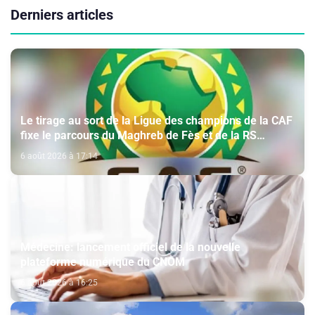
Derniers articles
Le tirage au sort de la Ligue des champions de la CAF
fixe le parcours du Maghreb de Fès et de la RS
Berkane
6 août 2026 à 17:14
Médecine: lancement officiel de la nouvelle
plateforme numérique du CNOM
6 août 2026 à 16:25