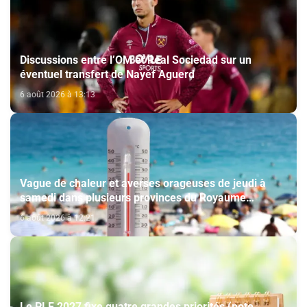
Discussions entre l’OM et Real Sociedad sur un
éventuel transfert de Nayef Aguerd
6 août 2026 à 13:13
Vague de chaleur et averses orageuses de jeudi à
samedi dans plusieurs provinces du Royaume
(Bulletin d'alerte)
6 août 2026 à 12:21
Le PLF 2027 fixe quatre grandes priorités (note