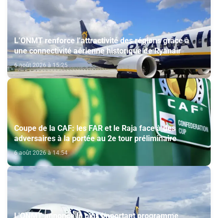
L’ONMT renforce l’attractivité des régions grâce à
une connectivité aérienne historique de Ryanair
6 août 2026 à 15:25
Coupe de la CAF: les FAR et le Raja face à des
adversaires à la portée au 2e tour préliminaire
6 août 2026 à 14:54
L'ONMT annonce le plus important programme