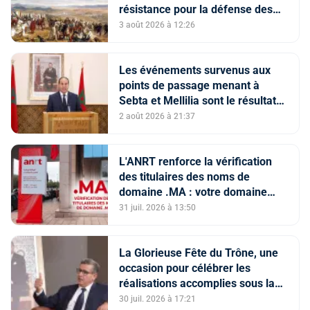
résistance pour la défense des
constantes nationales
3 août 2026 à 12:26
Les événements survenus aux
points de passage menant à
Sebta et Mellilia sont le résultat
de facteurs intriqués, dont
2 août 2026 à 21:37
l'instrumentalisation
tendancieuse de l'espace
numérique et la diffusion
L'ANRT renforce la vérification
d'informations trompeuses
des titulaires des noms de
(Porte-parole du ministère de
domaine .MA : votre domaine
l'Intérieur)
est-il en ServerHold ?
31 juil. 2026 à 13:50
La Glorieuse Fête du Trône, une
occasion pour célébrer les
réalisations accomplies sous la
conduite de Sa Majesté le Roi (M.
30 juil. 2026 à 17:21