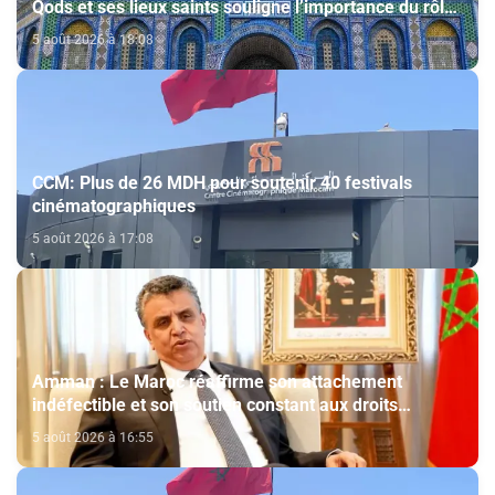
Qods et ses lieux saints souligne l’importance du rôle
du Comité Al Qods présidé par SM le Roi
5 août 2026 à 18:08
CCM: Plus de 26 MDH pour soutenir 40 festivals
cinématographiques
5 août 2026 à 17:08
Amman : Le Maroc réaffirme son attachement
indéfectible et son soutien constant aux droits
légitimes du peuple palestinien
5 août 2026 à 16:55