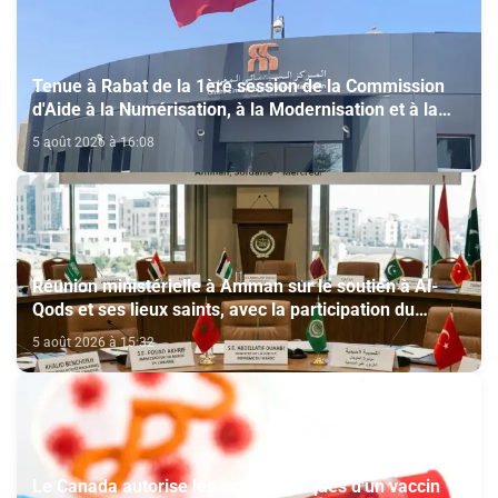
Tenue à Rabat de la 1ère session de la Commission
d'Aide à la Numérisation, à la Modernisation et à la
Création des Salles de Cinéma au titre de l'année
5 août 2026 à 16:08
2026
Réunion ministérielle à Amman sur le soutien à Al-
Qods et ses lieux saints, avec la participation du
Maroc
5 août 2026 à 15:32
Le Canada autorise les essais cliniques d'un vaccin