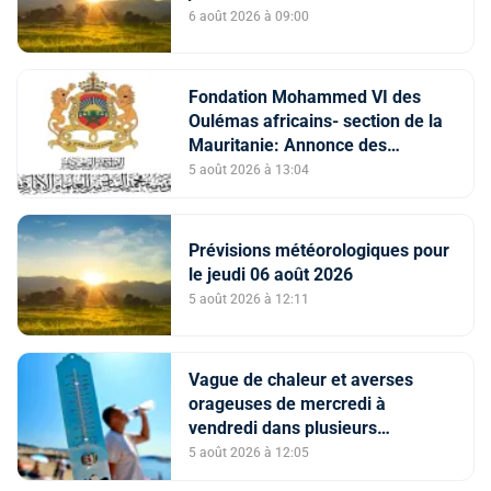
6 août 2026 à 09:00
Fondation Mohammed VI des
Oulémas africains- section de la
Mauritanie: Annonce des
qualifiés au concours des
5 août 2026 à 13:04
manuscrits et des documents
islamiques africains
Prévisions météorologiques pour
le jeudi 06 août 2026
5 août 2026 à 12:11
Vague de chaleur et averses
orageuses de mercredi à
vendredi dans plusieurs
provinces du Royaume (Bulletin
5 août 2026 à 12:05
d'alerte)