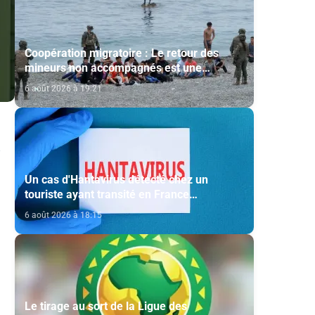
Coopération migratoire : Le retour des
mineurs non accompagnés est une
question de principe basée sur les Hautes
6 août 2026 à 19:21
Instructions Royales (source diplomatique)
Un cas d'Hantavirus détecté chez un
touriste ayant transité en France
(ministère)
6 août 2026 à 18:15
Le tirage au sort de la Ligue des