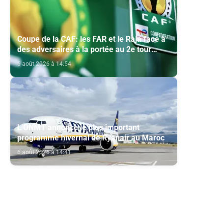
Coupe de la CAF: les FAR et le Raja face à
des adversaires à la portée au 2e tour
préliminaire
6 août 2026 à 14:54
L'ONMT annonce le plus important
programme hivernal de Ryanair au Maroc
6 août 2026 à 14:41