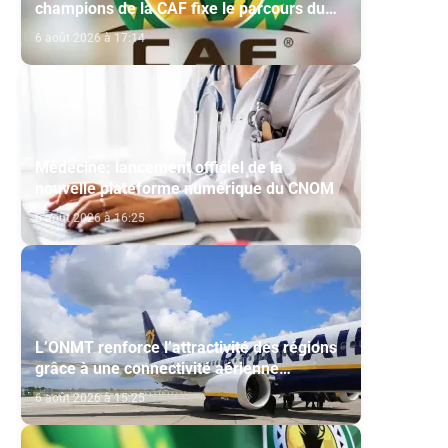
champions de la CAF fixe le parcours du
Maghreb de Fès et de la RS Berkane
6 août 2026 à 17:14
Médecine: lancement officiel de la
nouvelle plateforme numérique du CNOM
6 août 2026 à 16:25
L’ONMT renforce l’attractivité des régions
grâce à une connectivité aérienne
historique de Ryanair
6 août 2026 à 15:25