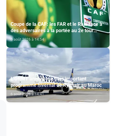
Coupe de la CAF: les FAR et le Raja face à
des adversaires à la portée au 2e tour
préliminaire
6 août 2026 à 14:54
L'ONMT annonce le plus important
programme hivernal de Ryanair au Maroc
6 août 2026 à 14:41