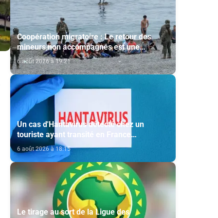
Coopération migratoire : Le retour des
mineurs non accompagnés est une
question de principe basée sur les Hautes
6 août 2026 à 19:21
Instructions Royales (source diplomatique)
Un cas d'Hantavirus détecté chez un
touriste ayant transité en France
(ministère)
6 août 2026 à 18:15
Le tirage au sort de la Ligue des