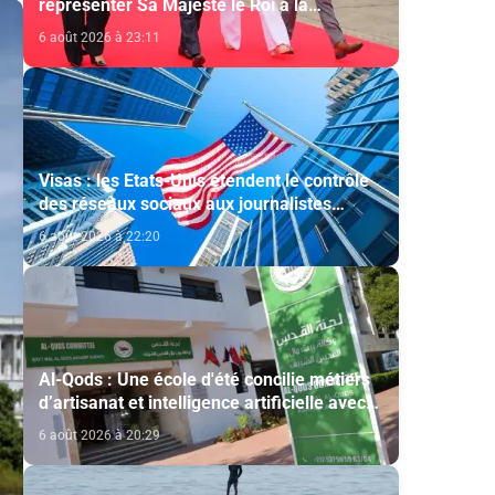
représenter Sa Majesté le Roi à la
cérémonie d'investiture du nouveau
6 août 2026 à 23:11
président colombien
Visas : les Etats-Unis étendent le contrôle
des réseaux sociaux aux journalistes
étrangers
6 août 2026 à 22:20
Al-Qods : Une école d'été concilie métiers
d’artisanat et intelligence artificielle avec
le soutien de l'Agence Bayt Mal Al-Qods
6 août 2026 à 20:29
Acharif