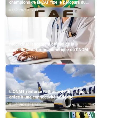
champions de la CAF fixe le parcours du
Maghreb de Fès et de la RS Berkane
6 août 2026 à 17:14
Médecine: lancement officiel de la
nouvelle plateforme numérique du CNOM
6 août 2026 à 16:25
L’ONMT renforce l’attractivité des régions
grâce à une connectivité aérienne
historique de Ryanair
6 août 2026 à 15:25