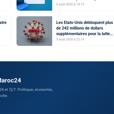
6 août 2026 à 18:15
atre
Les Etats-Unis débloquent plus
de 242 millions de dollars
supplémentaires pour la lutte
contre Ebola
5 août 2026 à 22:14
 Maroc24
24 et 7j/7. Politique, économie,
oche.