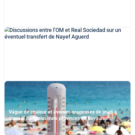
Journée nationale des MRE: la contribution de la
diaspora aux chantiers du Maroc 2030 mise en avant
6 août 2026 à 13:26
Discussions entre l’OM et Real Sociedad sur un
éventuel transfert de Nayef Aguerd
6 août 2026 à 13:13
Vague de chaleur et averses orageuses de jeudi à
samedi dans plusieurs provinces du Royaume
(Bulletin d'alerte)
6 août 2026 à 12:21