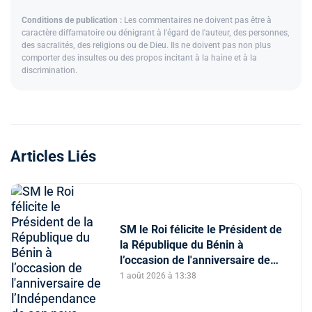
Conditions de publication :
Les commentaires ne doivent pas être à
caractère diffamatoire ou dénigrant à l'égard de l'auteur, des personnes,
des sacralités, des religions ou de Dieu. Ils ne doivent pas non plus
comporter des insultes ou des propos incitant à la haine et à la
discrimination.
Articles Liés
SM le Roi félicite le Président de
la République du Bénin à
l’occasion de l'anniversaire de
l’Indépendance de son pays
1 août 2026 à 13:38