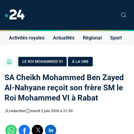
Activités royales
Actualités
Régional
Sport
S
·
LE ROI MOHAMMED VI
À LA UNE
SA Cheikh Mohammed Ben Zayed
Al-Nahyane reçoit son frère SM le
Roi Mohammed VI à Rabat
redaction
mardi 2 juin 2026 à 21:33