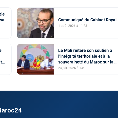
bie
 sa
Communiqué du Cabinet Royal
1 août 2026 à 11:23
son
e
Le Mali réitère son soutien à
l’intégrité territoriale et à la
t
souveraineté du Maroc sur la
e" à
région du Sahara, et au Plan
24 juil. 2026 à 14:33
cain
d’autonomie comme la seule
solution crédible et réaliste
 Maroc24