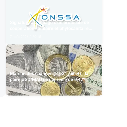
Signature à Santiago d'un protocole de
coopération sanitaire et phytosanitaire
entre l’ONSSA et le SAG
7 août 2026 à 20:15
Marché des changes (27-31 juillet) : la
paire USD/MAD se déprécie de 0,42%
(AGR)
7 août 2026 à 18:35