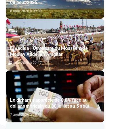
08 août 2026
8 août 2026 à 09:00
El Jadida : Ouverture du Moussem de
Moulay Abdellah Amghar
7 août 2026 à 22:17
Le dirham s'apprécie de 0,8% face au
dollar américain du 30 juillet au 5 août
(BAM)
7 août 2026 à 20:49