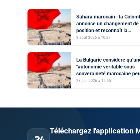
Sahara marocain : la Colom
annonce un changement de
position et reconnaît la
souveraineté du Maroc sur 
8 août 2026 à 10:27
Sahara
La Bulgarie considère qu’un
"autonomie véritable sous
souveraineté marocaine peu
constituer une solution viabl
28 juil. 2026 à 12:55
la question du Sahara maro
Téléchargez l'application