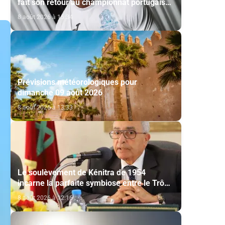
fait son retour au championnat portugais
via l’Académico de Viseu
8 août 2026 à 15:34
Prévisions météorologiques pour
dimanche 09 août 2026
8 août 2026 à 13:33
Le soulèvement de Kénitra de 1954
incarne la parfaite symbiose entre le Trône
et le peuple et l’unité de volonté et de
8 août 2026 à 12:16
destin (M. El Ktiri)