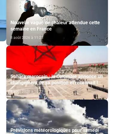
Nouvelle vague de chaleur attendue cette
semaine en France
8 août 2026 à 11:23
Sahara marocain : la Colombie annonce un
changement de sa position et reconnaît la
souveraineté du Maroc sur son Sahara
8 août 2026 à 10:27
Prévisions météorologiques pour samedi