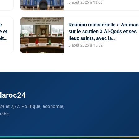
souligne l’importance du rôle d
5 août 2026 à 18:08
Comité Al Qods présidé par SM
le Roi
e
Réunion ministérielle à Amman
e et
sur le soutien à Al-Qods et ses
its
lieux saints, avec la
ien
participation du Maroc
5 août 2026 à 15:32
 Maroc24
24 et 7j/7. Politique, économie,
oche.