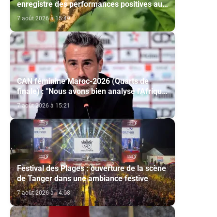
enregistre des performances positives au
titre de la campagne agricole 2025-2026
7 août 2026 à 15:49
CAN féminine Maroc-2026 (Quarts de
finale) : "Nous avons bien analysé l'Afrique
du Sud pour aller chercher la victoire"
7 août 2026 à 15:21
(Jorge Vilda)
Festival des Plages : ouverture de la scène
de Tanger dans une ambiance festive
7 août 2026 à 14:08