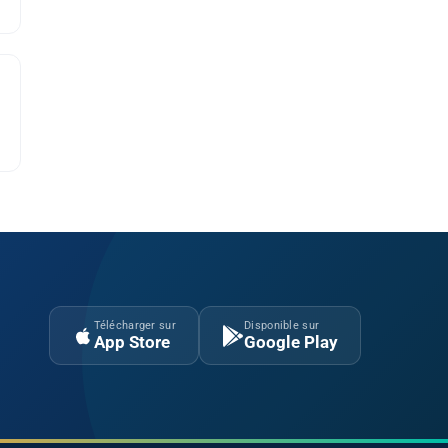
u
Télécharger sur
Disponible sur
App Store
Google Play