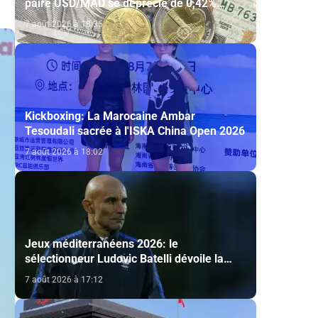
paire USD/MAD se déprécie de 0,42%
(AGR)
7 août 2026 à 18:35
Kickboxing: La Marocaine Ambar
Tesoudali sacrée à l'ISKA China Open 2026
7 août 2026 à 18:02
Jeux méditerranéens 2026: le
sélectionneur Ludovic Batelli dévoile la
liste finale de l'équipe nationale U20
7 août 2026 à 17:12