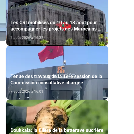
Les CRI mobilisés du 10 au 13 août pour
accompagner les projets des Marocains du
Monde
7 août 2026 à 16:32
Tenue des travaux de la 1ere session de la
Commission consultative chargée
d’émettre un avis sur la délivrance de la
7 août 2026 à 16:01
carte du professionnel du cinéma (CCM)
Doukkala: la filière de la betterave sucrière