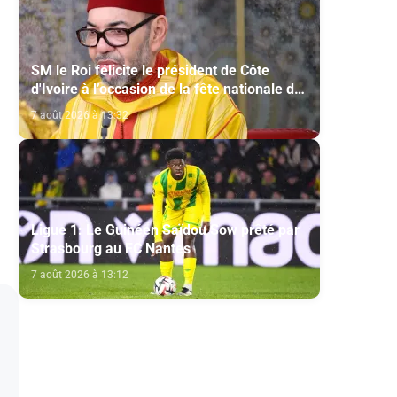
SM le Roi félicite le président de Côte
d'Ivoire à l’occasion de la fête nationale de
son pays
7 août 2026 à 13:32
Ligue 1: Le Guinéen Saïdou Sow prêté par
Strasbourg au FC Nantes
7 août 2026 à 13:12