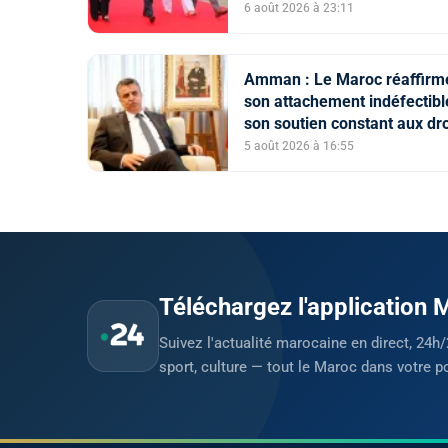
du nouveau président
6 août 2026 à 23:11
colombien
Amman : Le Maroc réaffirm
son attachement indéfectibl
son soutien constant aux dro
légitimes du peuple palestin
5 août 2026 à 16:55
Téléchargez l'application
Suivez l'actualité marocaine en direct, 24h/
sport, culture — tout le Maroc dans votre p