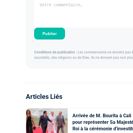
Publier
Conditions de publication :
Les commentaires ne doivent pas êtr
sacralités, des religions ou de Dieu. Ils ne doivent pas non pl
Articles Liés
Arrivée de M. Bourita à Cali
pour représenter Sa Majesté
Roi à la cérémonie d'investi