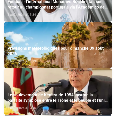
Football : l’international Mohamed Bouldini fait son
retour au championnat portugais via l’Académico de
Viseu
8 août 2026 à 15:34
Prévisions météorologiques pour dimanche 09 août
2026
8 août 2026 à 13:33
Le soulèvement de Kénitra de 1954 incarne la
parfaite symbiose entre le Trône et le peuple et l’unité
de volonté et de destin (M. El Ktiri)
8 août 2026 à 12:16