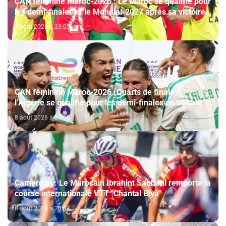
CAN féminine Maroc-2026 : Le Maroc se qualifie pour
les demi-finales et le Mondial-2027 après sa victoire
face à l’Afrique du Sud (2-1)
8 août 2026 à 23:05
CAN féminine Maroc-2026 (Quarts de finale):
l’Algérie se qualifie pour les demi-finales en battant la
Côte d’Ivoire (2-1)
8 août 2026 à 21:18
Cameroun : Le Marocain Ibrahim Sabbahi remporte la
course internationale VTT "Chantal Biya"
8 août 2026 à 20:44