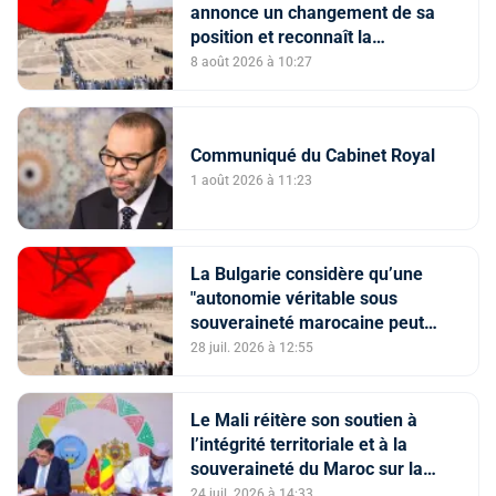
annonce un changement de sa
position et reconnaît la
souveraineté du Maroc sur son
8 août 2026 à 10:27
Sahara
Communiqué du Cabinet Royal
1 août 2026 à 11:23
La Bulgarie considère qu’une
"autonomie véritable sous
souveraineté marocaine peut
constituer une solution viable" à
28 juil. 2026 à 12:55
la question du Sahara marocain
Le Mali réitère son soutien à
l’intégrité territoriale et à la
souveraineté du Maroc sur la
région du Sahara, et au Plan
24 juil. 2026 à 14:33