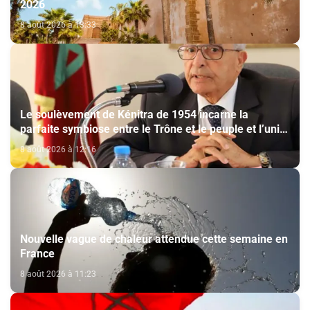
2026
8 août 2026 à 13:33
Le soulèvement de Kénitra de 1954 incarne la
parfaite symbiose entre le Trône et le peuple et l’unité
de volonté et de destin (M. El Ktiri)
8 août 2026 à 12:16
Nouvelle vague de chaleur attendue cette semaine en
France
8 août 2026 à 11:23