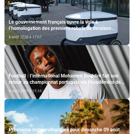
Le gouvernement français ouvre la voie à
l’homologation des premiers robots de livraison
autonome
8 août 2026 à 17:07
Football : l’international Mohamed Bouldini fait son
retour au championnat portugais via l’Académico de
Viseu
8 août 2026 à 15:34
Prévisions météorologiques pour dimanche 09 août