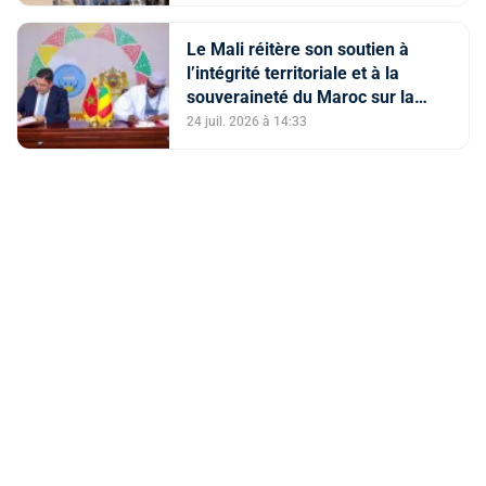
la question du Sahara marocain
Le Mali réitère son soutien à
l’intégrité territoriale et à la
souveraineté du Maroc sur la
région du Sahara, et au Plan
24 juil. 2026 à 14:33
d’autonomie comme la seule
solution crédible et réaliste