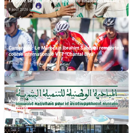
l’Algérie se qualifie pour les demi-finales en battant la
Côte d’Ivoire (2-1)
8 août 2026 à 21:18
Cameroun : Le Marocain Ibrahim Sabbahi remporte la
course internationale VTT "Chantal Biya"
8 août 2026 à 20:44
Khémisset/INDH: Ouverture d'un salon des produits
du terroir
8 août 2026 à 18:15