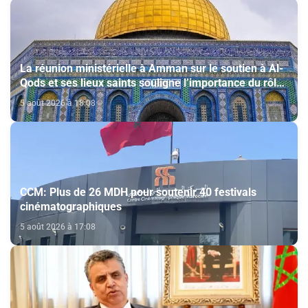
La réunion ministérielle à Amman sur le soutien à Al-
Qods et ses lieux saints souligne l’importance du rôle
du Comité Al Qods présidé par SM le Roi
5 août 2026 à 18:08
CCM: Plus de 26 MDH pour soutenir 40 festivals
cinématographiques
5 août 2026 à 17:08