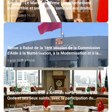
Amman : Le Maroc réaffirme son attachement
indéfectible et son soutien constant aux droits
légitimes du peuple palestinien
5 août 2026 à 16:55
Tenue à Rabat de la 1ère session de la Commission
d'Aide à la Numérisation, à la Modernisation et à la
Création des Salles de Cinéma au titre de l'année
5 août 2026 à 16:08
2026
Réunion ministérielle à Amman sur le soutien à Al-
Qods et ses lieux saints, avec la participation du
Maroc
5 août 2026 à 15:32