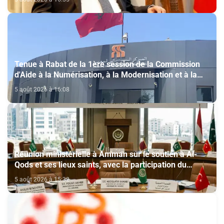
Tenue à Rabat de la 1ère session de la Commission
d'Aide à la Numérisation, à la Modernisation et à la
Création des Salles de Cinéma au titre de l'année
5 août 2026 à 16:08
2026
Réunion ministérielle à Amman sur le soutien à Al-
Qods et ses lieux saints, avec la participation du
Maroc
5 août 2026 à 15:32