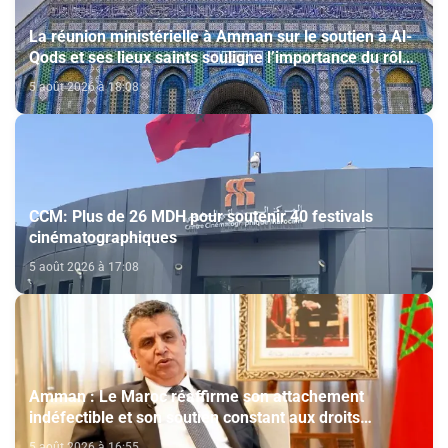
La réunion ministérielle à Amman sur le soutien à Al-
Qods et ses lieux saints souligne l’importance du rôle
du Comité Al Qods présidé par SM le Roi
5 août 2026 à 18:08
CCM: Plus de 26 MDH pour soutenir 40 festivals
cinématographiques
5 août 2026 à 17:08
Amman : Le Maroc réaffirme son attachement
indéfectible et son soutien constant aux droits
légitimes du peuple palestinien
5 août 2026 à 16:55