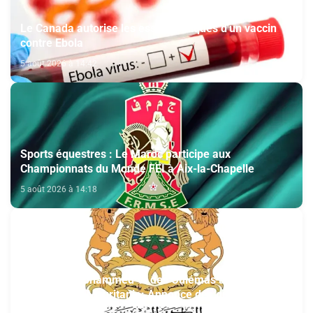
Le Canada autorise les essais cliniques d'un vaccin
contre Ebola
5 août 2026 à 14:42
Sports équestres : Le Maroc participe aux
Championnats du Monde FEI à Aix-la-Chapelle
5 août 2026 à 14:18
Fondation Mohammed VI des Oulémas africains-
section de la Mauritanie: Annonce des qualifiés au
concours des manuscrits et des documents