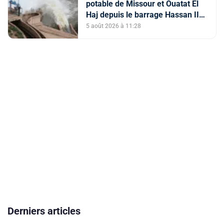
potable de Missour et Ouatat El
Haj depuis le barrage Hassan II
pleinement opérationnel avant fin
5 août 2026 à 11:28
2026
Derniers articles