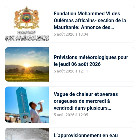
Fondation Mohammed VI des
Oulémas africains- section de la
Mauritanie: Annonce des
qualifiés au concours des
5 août 2026 à 13:04
manuscrits et des documents
islamiques africains
Prévisions météorologiques pour
le jeudi 06 août 2026
5 août 2026 à 12:11
Vague de chaleur et averses
orageuses de mercredi à
vendredi dans plusieurs
provinces du Royaume (Bulletin
5 août 2026 à 12:05
d'alerte)
L’approvisionnement en eau