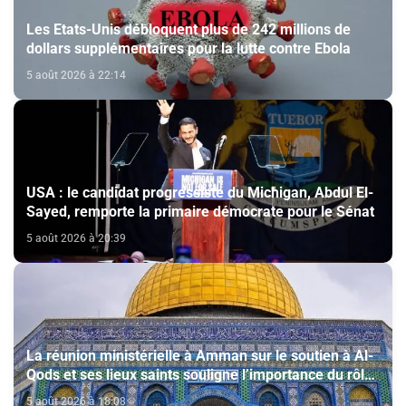
Les Etats-Unis débloquent plus de 242 millions de
dollars supplémentaires pour la lutte contre Ebola
5 août 2026 à 22:14
USA : le candidat progressiste du Michigan, Abdul El-
Sayed, remporte la primaire démocrate pour le Sénat
5 août 2026 à 20:39
La réunion ministérielle à Amman sur le soutien à Al-
Qods et ses lieux saints souligne l’importance du rôle
du Comité Al Qods présidé par SM le Roi
5 août 2026 à 18:08