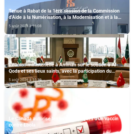
Tenue à Rabat de la 1ère session de la Commission
d'Aide à la Numérisation, à la Modernisation et à la
Création des Salles de Cinéma au titre de l'année
5 août 2026 à 16:08
2026
Réunion ministérielle à Amman sur le soutien à Al-
Qods et ses lieux saints, avec la participation du
Maroc
5 août 2026 à 15:32
Le Canada autorise les essais cliniques d'un vaccin
contre Ebola
5 août 2026 à 14:42