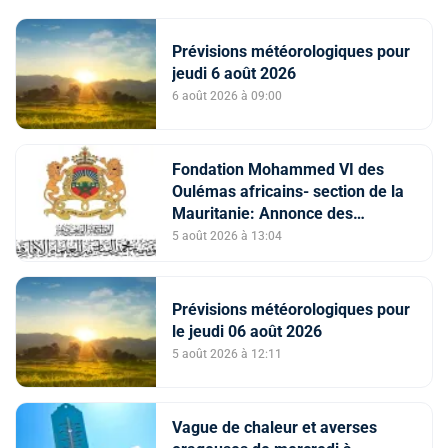
Prévisions météorologiques pour
jeudi 6 août 2026
6 août 2026 à 09:00
Fondation Mohammed VI des
Oulémas africains- section de la
Mauritanie: Annonce des
qualifiés au concours des
5 août 2026 à 13:04
manuscrits et des documents
islamiques africains
Prévisions météorologiques pour
le jeudi 06 août 2026
5 août 2026 à 12:11
Vague de chaleur et averses