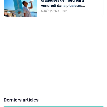
orageuses de mercredi à
vendredi dans plusieurs
provinces du Royaume (Bulletin
5 août 2026 à 12:05
d'alerte)
Derniers articles