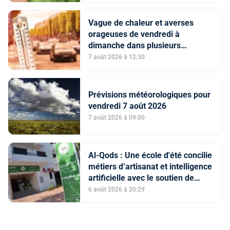
2026
Vague de chaleur et averses
orageuses de vendredi à
dimanche dans plusieurs
provinces du Royaume (Bulletin
7 août 2026 à 12:30
d'alerte)
Prévisions météorologiques pour
vendredi 7 août 2026
7 août 2026 à 09:00
Al-Qods : Une école d'été concilie
métiers d’artisanat et intelligence
artificielle avec le soutien de
l'Agence Bayt Mal Al-Qods
6 août 2026 à 20:29
Acharif