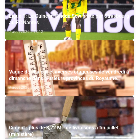
Ligue 1: Le Guinéen Saïdou Sow prêté par Strasbourg
au FC Nantes
7 août 2026 à 13:12
Vague de chaleur et averses orageuses de vendredi à
dimanche dans plusieurs provinces du Royaume
(Bulletin d'alerte)
7 août 2026 à 12:30
Ciment : plus de 8,22 MT de livraisons à fin juillet
(ministère)