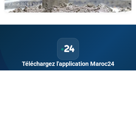
7 août 2026 à 12:04
Téléchargez l'application Maroc24
Suivez l'actualité marocaine en direct, 24h/24 et 7j/7.
Politique, économie, sport, culture — tout le Maroc dans votre
poche.
Télécharger sur
App Store
Disponible sur
Google Play