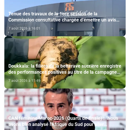
Tenue des travaux de la 1ere session de la
Commission consultative chargée d’émettre un avis
sur la délivrance de la carte du professionnel du
7 août 2026 à 16:01
cinéma (CCM)
Doukkala: la filière de la betterave sucrière enregistre
des performances positives au titre de la campagne
agricole 2025-2026
7 août 2026 à 15:49
CAN féminine Maroc-2026 (Quarts de finale) : "Nous
avons bien analysé l'Afrique du Sud pour aller