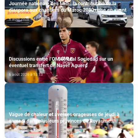
Journée nationale des MRE: la contribution de la
diaspora aux chantiers du Maroc 2030 mise en avant
6 août 2026 à 13:26
Discussions entre l’OM et Real Sociedad sur un
éventuel transfert de Nayef Aguerd
6 août 2026 à 13:13
Vague de chaleur et averses orageuses de jeudi à
samedi dans plusieurs provinces du Royaume
(Bulletin d'alerte)
6 août 2026 à 12:21