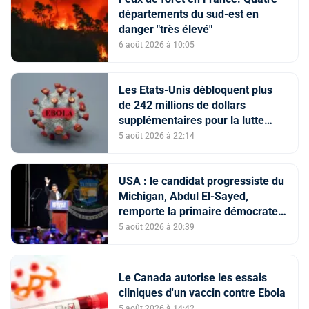
départements du sud-est en
danger "très élevé"
6 août 2026 à 10:05
Les Etats-Unis débloquent plus
de 242 millions de dollars
supplémentaires pour la lutte
contre Ebola
5 août 2026 à 22:14
USA : le candidat progressiste du
Michigan, Abdul El-Sayed,
remporte la primaire démocrate
pour le Sénat
5 août 2026 à 20:39
Le Canada autorise les essais
cliniques d'un vaccin contre Ebola
5 août 2026 à 14:42