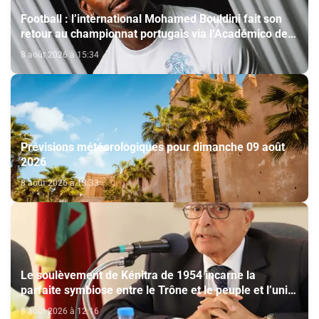
Football : l’international Mohamed Bouldini fait son
retour au championnat portugais via l’Académico de
Viseu
8 août 2026 à 15:34
Prévisions météorologiques pour dimanche 09 août
2026
8 août 2026 à 13:33
Le soulèvement de Kénitra de 1954 incarne la
parfaite symbiose entre le Trône et le peuple et l’unité
de volonté et de destin (M. El Ktiri)
8 août 2026 à 12:16