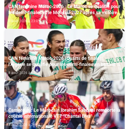
CAN féminine Maroc-2026 : Le Maroc se qualifie pour
les demi-finales et le Mondial-2027 après sa victoire
face à l’Afrique du Sud (2-1)
8 août 2026 à 23:05
CAN féminine Maroc-2026 (Quarts de finale):
l’Algérie se qualifie pour les demi-finales en battant la
Côte d’Ivoire (2-1)
8 août 2026 à 21:18
Cameroun : Le Marocain Ibrahim Sabbahi remporte la
course internationale VTT "Chantal Biya"
8 août 2026 à 20:44