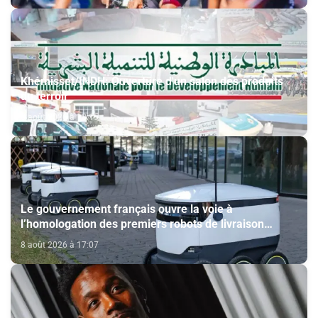
Khémisset/INDH: Ouverture d'un salon des produits
du terroir
8 août 2026 à 18:15
Le gouvernement français ouvre la voie à
l’homologation des premiers robots de livraison
autonome
8 août 2026 à 17:07