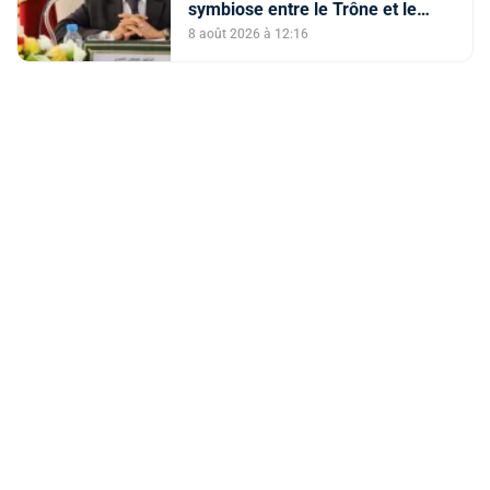
symbiose entre le Trône et le
peuple et l’unité de volonté et de
8 août 2026 à 12:16
destin (M. El Ktiri)