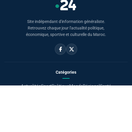
Site indépendant d'information généraliste.
Retrouvez chaque jour l'actualité politique,
économique, sportive et culturelle du Maroc.
Catégories
Actualités
Sport
Politique
Monde
Régional
Santé
Liens utiles
Le Roi Mohammed VI
SAR PH Moulay El Hassan
Horaire Prière Maroc
Carte du Maroc
Sahara Marocain