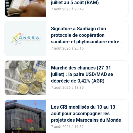
juillet au 5 août (BAM)
7 août 2026 à 20:49
Signature à Santiago d'un
protocole de coopération
sanitaire et phytosanitaire entre
l’ONSSA et le SAG
7 août 2026 à 20:15
Marché des changes (27-31
juillet) : la paire USD/MAD se
déprécie de 0,42% (AGR)
7 août 2026 à 18:35
Les CRI mobilisés du 10 au 13
août pour accompagner les
projets des Marocains du Monde
7 août 2026 à 16:32