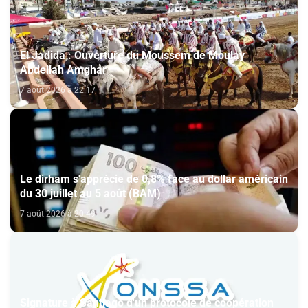
El Jadida : Ouverture du Moussem de Moulay
Abdellah Amghar
7 août 2026 à 22:17
Le dirham s'apprécie de 0,8% face au dollar américain
du 30 juillet au 5 août (BAM)
7 août 2026 à 20:49
Signature à Santiago d'un protocole de coopération