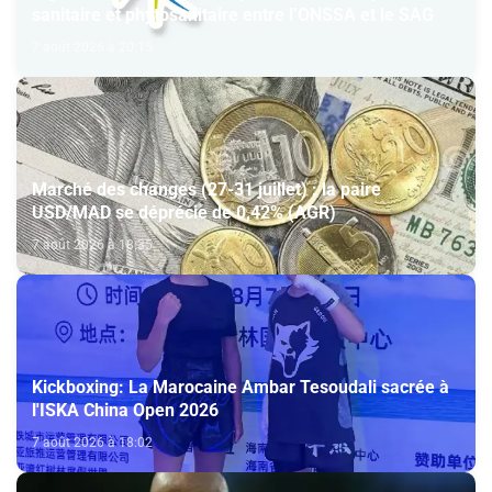
sanitaire et phytosanitaire entre l’ONSSA et le SAG
7 août 2026 à 20:15
Marché des changes (27-31 juillet) : la paire
USD/MAD se déprécie de 0,42% (AGR)
7 août 2026 à 18:35
Kickboxing: La Marocaine Ambar Tesoudali sacrée à
l'ISKA China Open 2026
7 août 2026 à 18:02