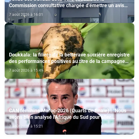
Commission consultative chargée d’émettre un avis
sur la délivrance de la carte du professionnel du
7 août 2026 à 16:01
cinéma (CCM)
Doukkala: la filière de la betterave sucrière enregistre
des performances positives au titre de la campagne
agricole 2025-2026
7 août 2026 à 15:49
CAN féminine Maroc-2026 (Quarts de finale) : "Nous
avons bien analysé l'Afrique du Sud pour aller
chercher la victoire" (Jorge Vilda)
7 août 2026 à 15:21