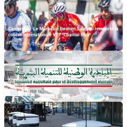
Cameroun : Le Marocain Ibrahim Sabbahi remporte la
course internationale VTT "Chantal Biya"
8 août 2026 à 20:44
Khémisset/INDH: Ouverture d'un salon des produits
du terroir
8 août 2026 à 18:15