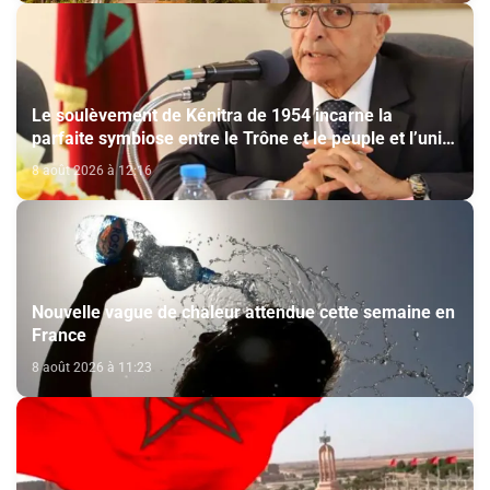
Le soulèvement de Kénitra de 1954 incarne la
parfaite symbiose entre le Trône et le peuple et l’unité
de volonté et de destin (M. El Ktiri)
8 août 2026 à 12:16
Nouvelle vague de chaleur attendue cette semaine en
France
8 août 2026 à 11:23