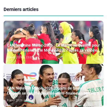
Derniers articles
CAN féminine Maroc-2026 : Le Maroc se qualifie pour
les demi-finales et le Mondial-2027 après sa victoire
face à l’Afrique du Sud (2-1)
8 août 2026 à 23:05
CAN féminine Maroc-2026 (Quarts de finale):
l’Algérie se qualifie pour les demi-finales en battant la
Côte d’Ivoire (2-1)
8 août 2026 à 21:18