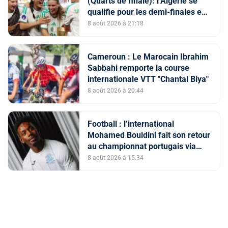
(Quarts de finale): l’Algérie se
qualifie pour les demi-finales en
battant la Côte d’Ivoire (2-1)
8 août 2026 à 21:18
Cameroun : Le Marocain Ibrahim
Sabbahi remporte la course
internationale VTT "Chantal Biya"
8 août 2026 à 20:44
Football : l’international
Mohamed Bouldini fait son retour
au championnat portugais via
l’Académico de Viseu
8 août 2026 à 15:34