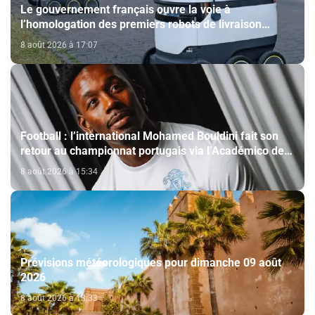
Le gouvernement français ouvre la voie à
l’homologation des premiers robots de livraison
autonome
8 août 2026 à 17:07
Football : l’international Mohamed Bouldini fait son
retour au championnat portugais via l’Académico de
Viseu
8 août 2026 à 15:34
Prévisions météorologiques pour dimanche 09 août
2026
8 août 2026 à 13:33