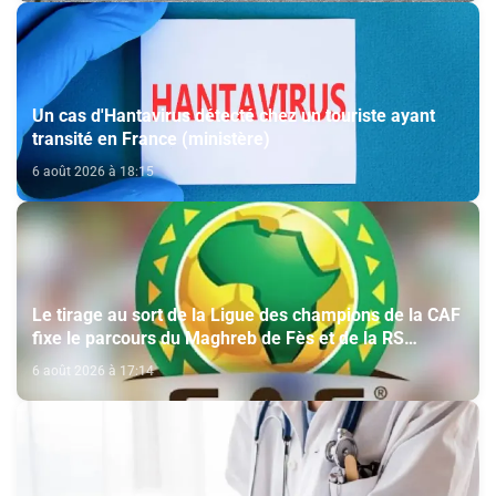
Un cas d'Hantavirus détecté chez un touriste ayant
transité en France (ministère)
6 août 2026 à 18:15
Le tirage au sort de la Ligue des champions de la CAF
fixe le parcours du Maghreb de Fès et de la RS
Berkane
6 août 2026 à 17:14