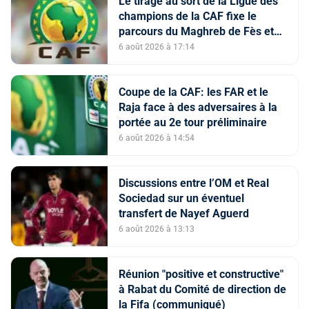
Le tirage au sort de la Ligue des
champions de la CAF fixe le
parcours du Maghreb de Fès et
de la RS Berkane
6 août 2026 à 17:14
Coupe de la CAF: les FAR et le
Raja face à des adversaires à la
portée au 2e tour préliminaire
6 août 2026 à 14:54
Discussions entre l’OM et Real
Sociedad sur un éventuel
transfert de Nayef Aguerd
6 août 2026 à 13:13
Réunion "positive et constructive"
à Rabat du Comité de direction de
la Fifa (communiqué)