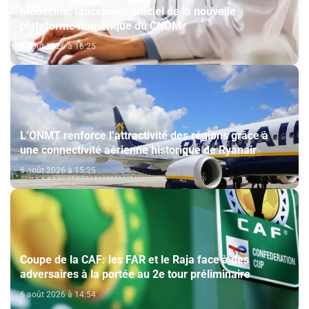
Médecine: lancement officiel de la nouvelle
plateforme numérique du CNOM
6 août 2026 à 16:25
L’ONMT renforce l’attractivité des régions grâce à
une connectivité aérienne historique de Ryanair
6 août 2026 à 15:25
Coupe de la CAF: les FAR et le Raja face à des
adversaires à la portée au 2e tour préliminaire
6 août 2026 à 14:54