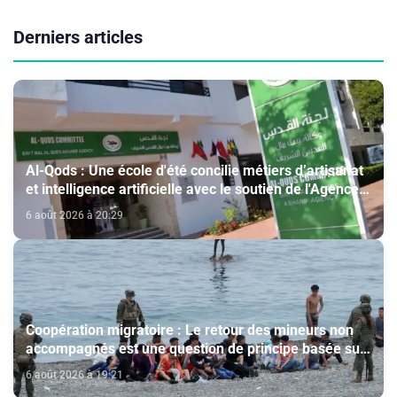
Derniers articles
Al-Qods : Une école d'été concilie métiers d’artisanat
et intelligence artificielle avec le soutien de l'Agence
Bayt Mal Al-Qods Acharif
6 août 2026 à 20:29
Coopération migratoire : Le retour des mineurs non
accompagnés est une question de principe basée sur
les Hautes Instructions Royales (source diplomatique)
6 août 2026 à 19:21