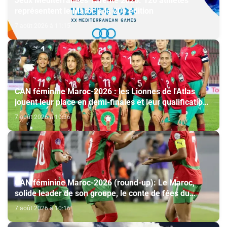
Jeux Méditerranées Tarente 2026: 120 athlètes
représentent le Maroc à la 20e édition
7 août 2026 à 11:15
CAN féminine Maroc-2026 : les Lionnes de l'Atlas
jouent leur place en demi-finales et leur qualification
au Mondial-2027
7 août 2026 à 10:36
CAN féminine Maroc-2026 (round-up): Le Maroc,
solide leader de son groupe, le conte de fées du
Malawi se poursuit
7 août 2026 à 10:16