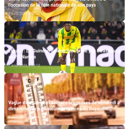
l’occasion de la fête nationale de son pays
7 août 2026 à 13:32
Ligue 1: Le Guinéen Saïdou Sow prêté par Strasbourg
au FC Nantes
7 août 2026 à 13:12
Vague de chaleur et averses orageuses de vendredi à
dimanche dans plusieurs provinces du Royaume
(Bulletin d'alerte)
7 août 2026 à 12:30