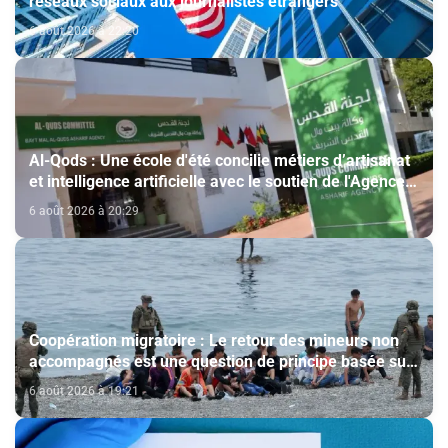
réseaux sociaux aux journalistes étrangers
6 août 2026 à 22:20
Al-Qods : Une école d'été concilie métiers d’artisanat
et intelligence artificielle avec le soutien de l'Agence
Bayt Mal Al-Qods Acharif
6 août 2026 à 20:29
Coopération migratoire : Le retour des mineurs non
accompagnés est une question de principe basée sur
les Hautes Instructions Royales (source diplomatique)
6 août 2026 à 19:21