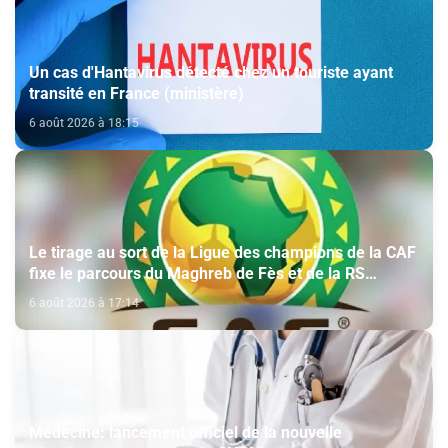
Un cas d'Hantavirus détecté chez un touriste ayant
transité en France (ministère)
6 août 2026 à 18:15
Le tirage au sort de la Ligue des champions de la CAF
fixe le parcours du Maghreb de Fès et de la RS
Berkane
6 août 2026 à 17:14
Médecine: lancement officiel de la nouvelle