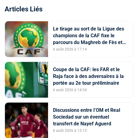
Articles Liés
Le tirage au sort de la Ligue des
champions de la CAF fixe le
parcours du Maghreb de Fès et
de la RS Berkane
6 août 2026 à 17:14
Coupe de la CAF: les FAR et le
Raja face à des adversaires à la
portée au 2e tour préliminaire
6 août 2026 à 14:54
Discussions entre l’OM et Real
Sociedad sur un éventuel
transfert de Nayef Aguerd
6 août 2026 à 13:13