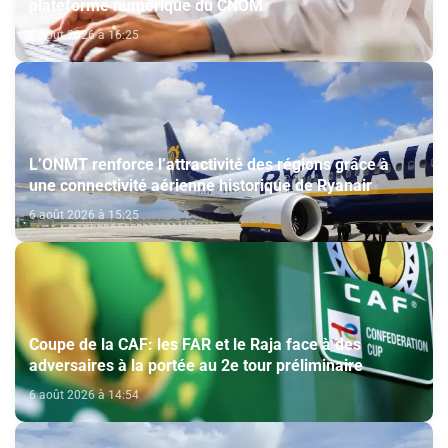
plateforme numérique du CNOM
6 août 2026 à 16:25
L’ONMT renforce l’attractivité des régions grâce à
une connectivité aérienne historique de Ryanair
6 août 2026 à 15:25
Coupe de la CAF: les FAR et le Raja face à des
adversaires à la portée au 2e tour préliminaire
6 août 2026 à 14:54