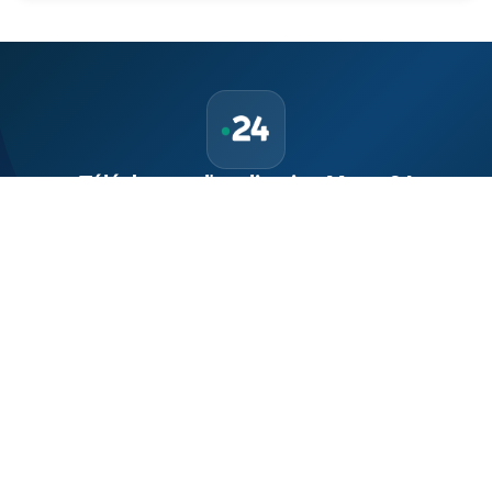
Téléchargez l'application Maroc24
Suivez l'actualité marocaine en direct, 24h/24 et 7j/7.
Politique, économie, sport, culture — tout le Maroc dans votre
poche.
Télécharger sur
App Store
Disponible sur
Google Play