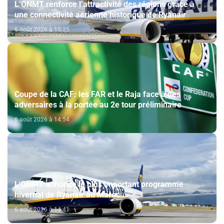
L’ONMT renforce l’attractivité des régions grâce à
une connectivité aérienne historique de Ryanair
6 août 2026 à 15:25
Coupe de la CAF: les FAR et le Raja face à des
adversaires à la portée au 2e tour préliminaire
6 août 2026 à 14:54
L'ONMT annonce le plus important programme
hivernal de Ryanair au Maroc
6 août 2026 à 14:41