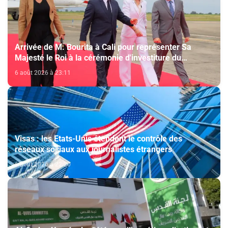
Arrivée de M. Bourita à Cali pour représenter Sa
Majesté le Roi à la cérémonie d'investiture du
nouveau président colombien
6 août 2026 à 23:11
Visas : les Etats-Unis étendent le contrôle des
réseaux sociaux aux journalistes étrangers
6 août 2026 à 22:20