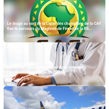
Le tirage au sort de la Ligue des champions de la CAF
fixe le parcours du Maghreb de Fès et de la RS
Berkane
6 août 2026 à 17:14
Médecine: lancement officiel de la nouvelle
plateforme numérique du CNOM
6 août 2026 à 16:25