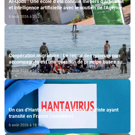
Al-Qods : Une école d'été concilie métiers d’artisanat
et intelligence artificielle avec le soutien de l'Agence
Bayt Mal Al-Qods Acharif
6 août 2026 à 20:29
Coopération migratoire : Le retour des mineurs non
accompagnés est une question de principe basée sur
les Hautes Instructions Royales (source diplomatique)
6 août 2026 à 19:21
Un cas d'Hantavirus détecté chez un touriste ayant
transité en France (ministère)
6 août 2026 à 18:15