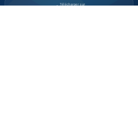
Télécharger sur
App Store
Disponible sur
Google Play
Site indépendant d'information généraliste.
Retrouvez chaque jour l'actualité politique,
économique, sportive et culturelle du Maroc.
Catégories