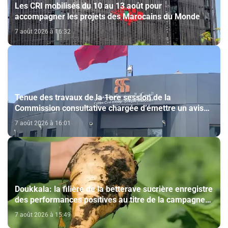
Les CRI mobilisés du 10 au 13 août pour
accompagner les projets des Marocains du Monde
7 août 2026 à 16:32
Tenue des travaux de la 1ere session de la
Commission consultative chargée d’émettre un avis
sur la délivrance de la carte du professionnel du
7 août 2026 à 16:01
cinéma (CCM)
Doukkala: la filière de la betterave sucrière enregistre
des performances positives au titre de la campagne
agricole 2025-2026
7 août 2026 à 15:49