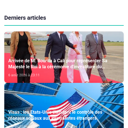
Derniers articles
Arrivée de M. Bourita à Cali pour représenter Sa
Majesté le Roi à la cérémonie d'investiture du
nouveau président colombien
6 août 2026 à 23:11
Visas : les Etats-Unis étendent le contrôle des
réseaux sociaux aux journalistes étrangers
6 août 2026 à 22:20