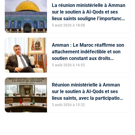
La réunion ministérielle à Amman
sur le soutien à Al-Qods et ses
lieux saints souligne l’importance
du rôle du Comité Al Qods
5 août 2026 à 18:08
présidé par SM le Roi
Amman : Le Maroc réaffirme son
attachement indéfectible et son
soutien constant aux droits
légitimes du peuple palestinien
5 août 2026 à 16:55
Réunion ministérielle à Amman
sur le soutien à Al-Qods et ses
lieux saints, avec la participation
du Maroc
5 août 2026 à 15:32