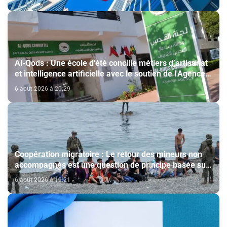
Al-Qods : Une école d'été concilie métiers d’artisanat
et intelligence artificielle avec le soutien de l'Agence
Bayt Mal Al-Qods Acharif
6 août 2026 à 20:29
Coopération migratoire : Le retour des mineurs non
accompagnés est une question de principe basée sur
les Hautes Instructions Royales (source diplomatique)
6 août 2026 à 19:21