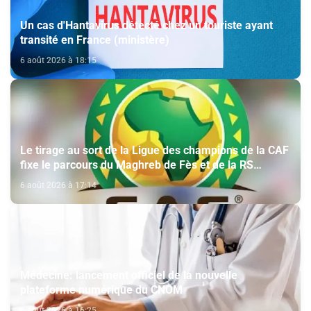
Un cas d'Hantavirus détecté chez un touriste ayant
transité en France (ministère)
6 août 2026 à 18:15
Le tirage au sort de la Ligue des champions de la CAF
fixe le parcours du Maghreb de Fès et de la RS
Berkane
6 août 2026 à 17:14
Médecine: lancement officiel de la nouvelle
plateforme numérique du CNOM
6 août 2026 à 16:25