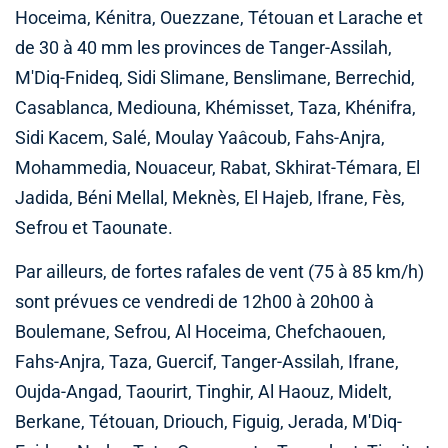
Hoceima, Kénitra, Ouezzane, Tétouan et Larache et
de 30 à 40 mm les provinces de Tanger-Assilah,
M'Diq-Fnideq, Sidi Slimane, Benslimane, Berrechid,
Casablanca, Mediouna, Khémisset, Taza, Khénifra,
Sidi Kacem, Salé, Moulay Yaâcoub, Fahs-Anjra,
Mohammedia, Nouaceur, Rabat, Skhirat-Témara, El
Jadida, Béni Mellal, Meknès, El Hajeb, Ifrane, Fès,
Sefrou et Taounate.
Par ailleurs, de fortes rafales de vent (75 à 85 km/h)
sont prévues ce vendredi de 12h00 à 20h00 à
Boulemane, Sefrou, Al Hoceima, Chefchaouen,
Fahs-Anjra, Taza, Guercif, Tanger-Assilah, Ifrane,
Oujda-Angad, Taourirt, Tinghir, Al Haouz, Midelt,
Berkane, Tétouan, Driouch, Figuig, Jerada, M'Diq-