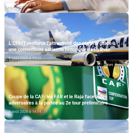
6 août 2026 à 16:25
L’ONMT renforce l’attractivité des régions grâce à
une connectivité aérienne historique de Ryanair
6 août 2026 à 15:25
Coupe de la CAF: les FAR et le Raja face à des
adversaires à la portée au 2e tour préliminaire
6 août 2026 à 14:54