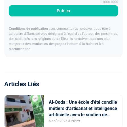
1000
/1000
Publier
Conditions de publication :
Les commentaires ne doivent pas être à
caractère diffamatoire ou dénigrant à l'égard de l'auteur, des personnes,
des sacralités, des religions ou de Dieu. Ils ne doivent pas non plus
comporter des insultes ou des propos incitant à la haine et à la
discrimination.
Articles Liés
Al-Qods : Une école d'été concilie
métiers d’artisanat et intelligence
artificielle avec le soutien de
l'Agence Bayt Mal Al-Qods
6 août 2026 à 20:29