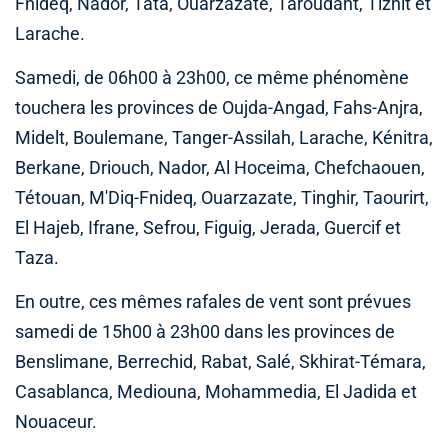
Fnideq, Nador, Tata, Ouarzazate, Taroudant, Tiznit et
Larache.
Samedi, de 06h00 à 23h00, ce même phénomène
touchera les provinces de Oujda-Angad, Fahs-Anjra,
Midelt, Boulemane, Tanger-Assilah, Larache, Kénitra,
Berkane, Driouch, Nador, Al Hoceima, Chefchaouen,
Tétouan, M'Diq-Fnideq, Ouarzazate, Tinghir, Taourirt,
El Hajeb, Ifrane, Sefrou, Figuig, Jerada, Guercif et
Taza.
En outre, ces mêmes rafales de vent sont prévues
samedi de 15h00 à 23h00 dans les provinces de
Benslimane, Berrechid, Rabat, Salé, Skhirat-Témara,
Casablanca, Mediouna, Mohammedia, El Jadida et
Nouaceur.