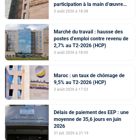
participation à la main d’œuvre
supérieurs à la moyenne
3 août 2026 à 18:38
nationale au T2-2026 (HCP)
Marché du travail : hausse des
postes d'emploi contre revenu de
2,7% au T2-2026 (HCP)
3 août 2026 à 18:05
Maroc : un taux de chômage de
9,5% au T2-2026 (HCP)
3 août 2026 à 17:53
Délais de paiement des EEP : une
moyenne de 35,6 jours en juin
2026
31 juil. 2026 à 21:19