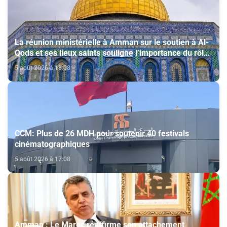
La réunion ministérielle à Amman sur le soutien à Al-
Qods et ses lieux saints souligne l’importance du rôle
du Comité Al Qods présidé par SM le Roi
5 août 2026 à 18:08
CCM: Plus de 26 MDH pour soutenir 40 festivals
cinématographiques
5 août 2026 à 17:08
Amman : Le Maroc réaffirme son attachement