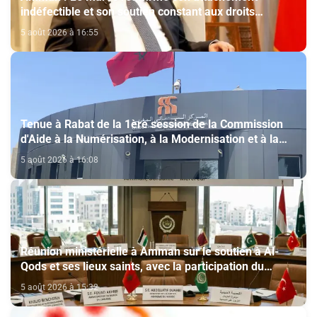
indéfectible et son soutien constant aux droits
légitimes du peuple palestinien
5 août 2026 à 16:55
Tenue à Rabat de la 1ère session de la Commission
d'Aide à la Numérisation, à la Modernisation et à la
Création des Salles de Cinéma au titre de l'année
5 août 2026 à 16:08
2026
Réunion ministérielle à Amman sur le soutien à Al-
Qods et ses lieux saints, avec la participation du
Maroc
5 août 2026 à 15:32