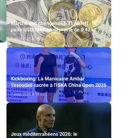
Marché des changes (27-31 juillet) : la
paire USD/MAD se déprécie de 0,42%
(AGR)
7 août 2026 à 18:35
Kickboxing: La Marocaine Ambar
Tesoudali sacrée à l'ISKA China Open 2026
7 août 2026 à 18:02
Jeux méditerranéens 2026: le