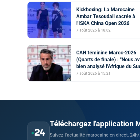
Kickboxing: La Marocaine
Ambar Tesoudali sacrée à
l'ISKA China Open 2026
7 août 2026 à 18:02
CAN féminine Maroc-2026
(Quarts de finale) : "Nous a
bien analysé l'Afrique du Su
pour aller chercher la victoir
7 août 2026 à 15:21
(Jorge Vilda)
Téléchargez l'application
Suivez l'actualité marocaine en direct, 24h/