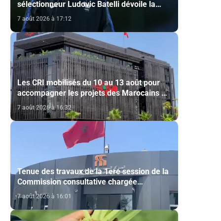
sélectionneur Ludovic Batelli dévoile la
liste finale de l'équipe nationale U20
7 août 2026 à 17:12
Les CRI mobilisés du 10 au 13 août pour
accompagner les projets des Marocains du
Monde
7 août 2026 à 16:32
Tenue des travaux de la 1ere session de la
Commission consultative chargée
d’émettre un avis sur la délivrance de la
7 août 2026 à 16:01
carte du professionnel du cinéma (CCM)