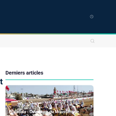
Derniers articles
t
El Jadida : Ouverture du Moussem de