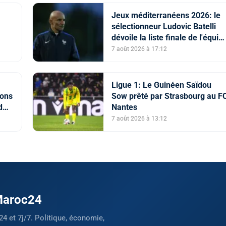
Jeux méditerranéens 2026: le
sélectionneur Ludovic Batelli
dévoile la liste finale de l'équip
nationale U20
7 août 2026 à 17:12
Ligue 1: Le Guinéen Saïdou
vons
Sow prêté par Strasbourg au F
d
Nantes
e"
7 août 2026 à 13:12
 Maroc24
24 et 7j/7. Politique, économie,