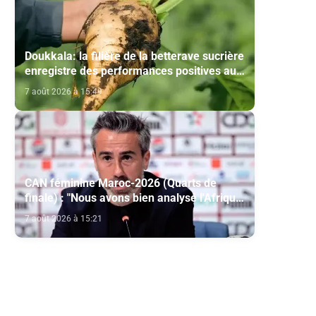
Doukkala: la filière de la betterave sucrière
enregistre des performances positives au
titre de la campagne agricole 2025-2026
7 août 2026 à 15:49
CAN féminine Maroc-2026 (Quarts de
finale) : "Nous avons bien analysé l'Afrique
du Sud pour aller chercher la victoire"
7 août 2026 à 15:21
(Jorge Vilda)