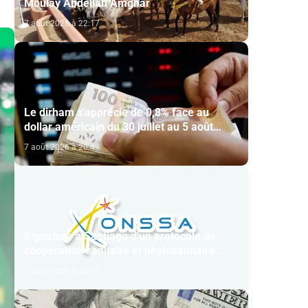
Moulay Abdellah Amghar
7 août 2026 à 22:17
Le dirham s'apprécie de 0,8% face au
dollar américain du 30 juillet au 5 août
(BAM)
7 août 2026 à 20:49
Signature à Santiago d'un protocole de
coopération sanitaire et phytosanitaire
entre l’ONSSA et le SAG
7 août 2026 à 20:15