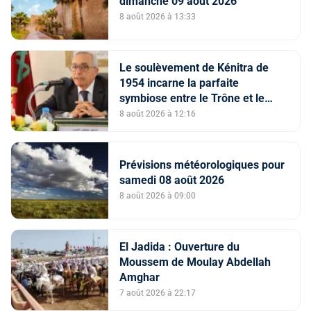
dimanche 09 août 2026
8 août 2026 à 13:33
Le soulèvement de Kénitra de
1954 incarne la parfaite
symbiose entre le Trône et le
peuple et l’unité de volonté et de
8 août 2026 à 12:16
destin (M. El Ktiri)
Prévisions météorologiques pour
samedi 08 août 2026
8 août 2026 à 09:00
El Jadida : Ouverture du
Moussem de Moulay Abdellah
Amghar
7 août 2026 à 22:17