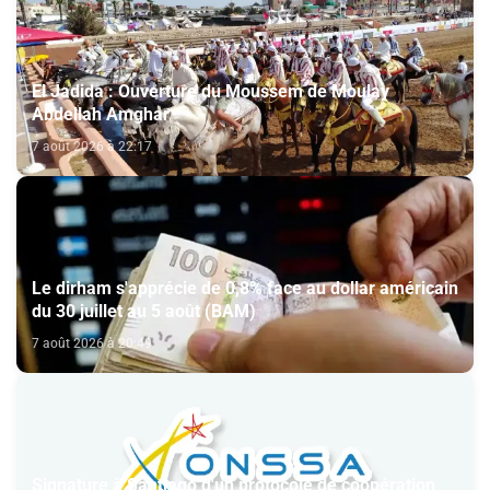
El Jadida : Ouverture du Moussem de Moulay
Abdellah Amghar
7 août 2026 à 22:17
Le dirham s'apprécie de 0,8% face au dollar américain
du 30 juillet au 5 août (BAM)
7 août 2026 à 20:49
Signature à Santiago d'un protocole de coopération