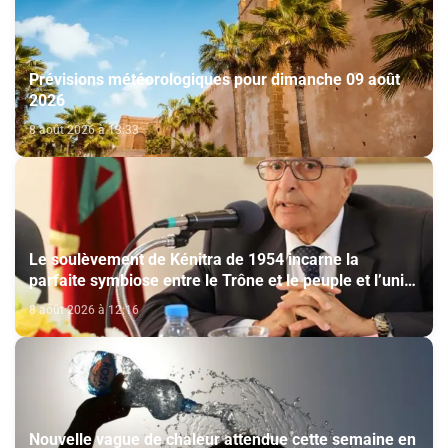
Prévisions météorologiques pour dimanche 09 août
2026
8 août 2026 à 13:33
Le soulèvement de Kénitra de 1954 incarne la
parfaite symbiose entre le Trône et le peuple et l’unité
de volonté et de destin (M. El Ktiri)
8 août 2026 à 12:16
Nouvelle vague de chaleur attendue cette semaine en