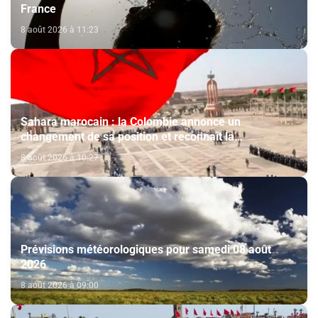
France
8 août 2026 à 11:23
Sahara marocain : la Colombie annonce un
changement de sa position et reconnaît la
souveraineté du Maroc sur son Sahara
8 août 2026 à 10:27
Prévisions météorologiques pour samedi 08 août
2026
8 août 2026 à 09:00