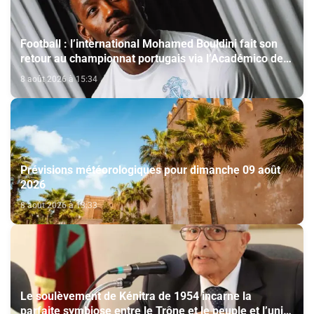
Football : l’international Mohamed Bouldini fait son
retour au championnat portugais via l’Académico de
Viseu
8 août 2026 à 15:34
Prévisions météorologiques pour dimanche 09 août
2026
8 août 2026 à 13:33
Le soulèvement de Kénitra de 1954 incarne la
parfaite symbiose entre le Trône et le peuple et l’unité