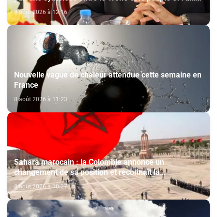
de volonté et de destin (M. El Ktiri)
8 août 2026 à 12:16
Nouvelle vague de chaleur attendue cette semaine en
France
8 août 2026 à 11:23
Sahara marocain : la Colombie annonce un
changement de sa position et reconnaît la
souveraineté du Maroc sur son Sahara
8 août 2026 à 10:27