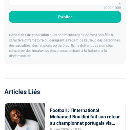
1000
/1000
Publier
Conditions de publication :
Les commentaires ne doivent pas être à
caractère diffamatoire ou dénigrant à l'égard de l'auteur, des personnes,
des sacralités, des religions ou de Dieu. Ils ne doivent pas non plus
comporter des insultes ou des propos incitant à la haine et à la
discrimination.
Articles Liés
Football : l’international
Mohamed Bouldini fait son retour
au championnat portugais via
l’Académico de Viseu
8 août 2026 à 15:34