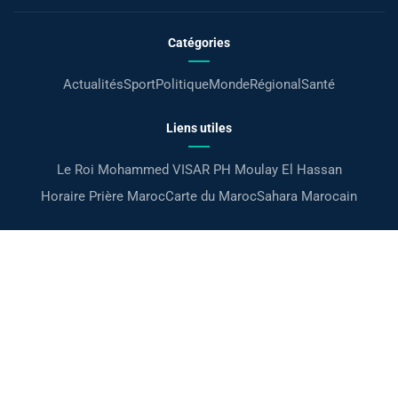
Catégories
Actualités
Sport
Politique
Monde
Régional
Santé
Liens utiles
Le Roi Mohammed VI
SAR PH Moulay El Hassan
Horaire Prière Maroc
Carte du Maroc
Sahara Marocain
À propos
Accueil
Mentions légales
Confidentialité
Contact
بالعربية
©Maroc24
Tous droits réservés 2026 ·
Gérer les cookies