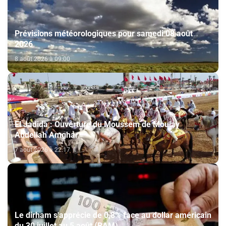
Prévisions météorologiques pour samedi 08 août
2026
8 août 2026 à 09:00
El Jadida : Ouverture du Moussem de Moulay
Abdellah Amghar
7 août 2026 à 22:17
Le dirham s'apprécie de 0,8% face au dollar américain
du 30 juillet au 5 août (BAM)