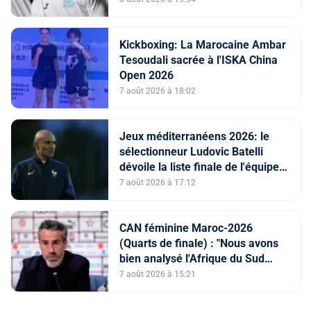
Kickboxing: La Marocaine Ambar
Tesoudali sacrée à l'ISKA China
Open 2026
7 août 2026 à 18:02
Jeux méditerranéens 2026: le
sélectionneur Ludovic Batelli
dévoile la liste finale de l'équipe
nationale U20
7 août 2026 à 17:12
CAN féminine Maroc-2026
(Quarts de finale) : "Nous avons
bien analysé l'Afrique du Sud
pour aller chercher la victoire"
7 août 2026 à 15:21
(Jorge Vilda)