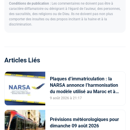
Conditions de publication :
Les commentaires ne doivent pas être à
caractère diffamatoire ou dénigrant à l'égard de l'auteur, des personnes,
des sacralités, des religions ou de Dieu. Ils ne doivent pas non plus
comporter des insultes ou des propos incitant à la haine et à la
discrimination.
Articles Liés
Plaques d’immatriculation : la
NARSA annonce l’harmonisation
du modèle utilisé au Maroc et à
l’étranger
9 août 2026 à 21:17
Prévisions météorologiques pour
dimanche 09 août 2026