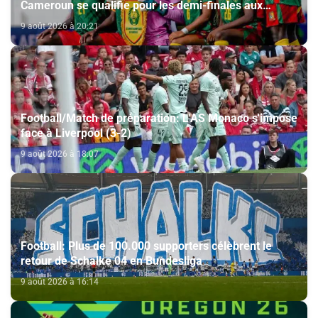
Cameroun se qualifie pour les demi-finales aux
dépens du Nigeria (1-0)
9 août 2026 à 20:21
Football/Match de préparation: L'AS Monaco s'impose
face à Liverpool (3-2)
9 août 2026 à 18:07
Football: Plus de 100.000 supporters célèbrent le
retour de Schalke 04 en Bundesliga
9 août 2026 à 16:14