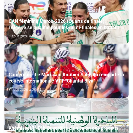
CAN féminine Maroc-2026 (Quarts de finale):
l’Algérie se qualifie pour les demi-finales en battant la
Côte d’Ivoire (2-1)
8 août 2026 à 21:18
Cameroun : Le Marocain Ibrahim Sabbahi remporte la
course internationale VTT "Chantal Biya"
8 août 2026 à 20:44
Khémisset/INDH: Ouverture d'un salon des produits