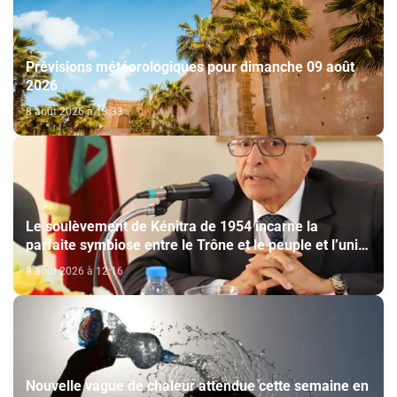
Prévisions météorologiques pour dimanche 09 août
2026
8 août 2026 à 13:33
Le soulèvement de Kénitra de 1954 incarne la
parfaite symbiose entre le Trône et le peuple et l’unité
de volonté et de destin (M. El Ktiri)
8 août 2026 à 12:16
Nouvelle vague de chaleur attendue cette semaine en