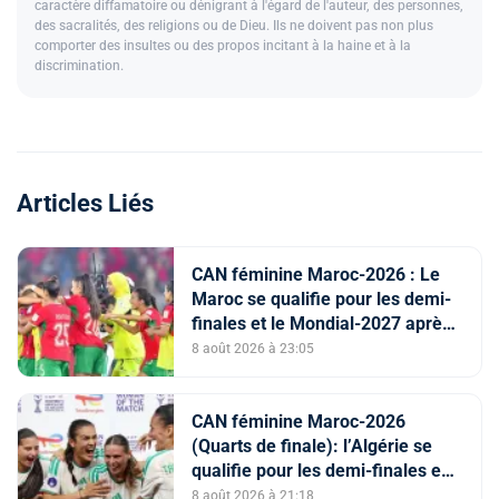
caractère diffamatoire ou dénigrant à l'égard de l'auteur, des personnes,
des sacralités, des religions ou de Dieu. Ils ne doivent pas non plus
comporter des insultes ou des propos incitant à la haine et à la
discrimination.
Articles Liés
CAN féminine Maroc-2026 : Le
Maroc se qualifie pour les demi-
finales et le Mondial-2027 après
sa victoire face à l’Afrique du Sud
8 août 2026 à 23:05
(2-1)
CAN féminine Maroc-2026
(Quarts de finale): l’Algérie se
qualifie pour les demi-finales en
battant la Côte d’Ivoire (2-1)
8 août 2026 à 21:18