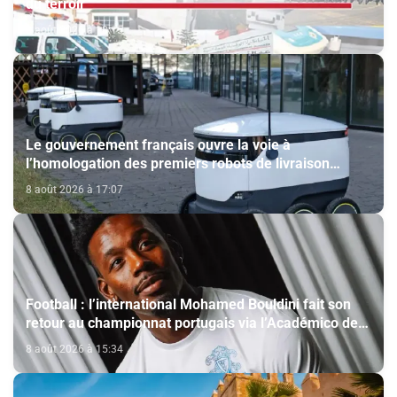
du terroir
8 août 2026 à 18:15
Le gouvernement français ouvre la voie à
l’homologation des premiers robots de livraison
autonome
8 août 2026 à 17:07
Football : l’international Mohamed Bouldini fait son
retour au championnat portugais via l’Académico de
Viseu
8 août 2026 à 15:34