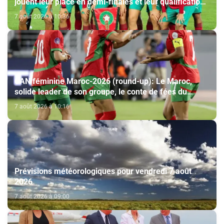
jouent leur place en demi-finales et leur qualification
au Mondial-2027
7 août 2026 à 10:36
CAN féminine Maroc-2026 (round-up): Le Maroc,
solide leader de son groupe, le conte de fées du
Malawi se poursuit
7 août 2026 à 10:16
Prévisions météorologiques pour vendredi 7 août
2026
7 août 2026 à 09:00