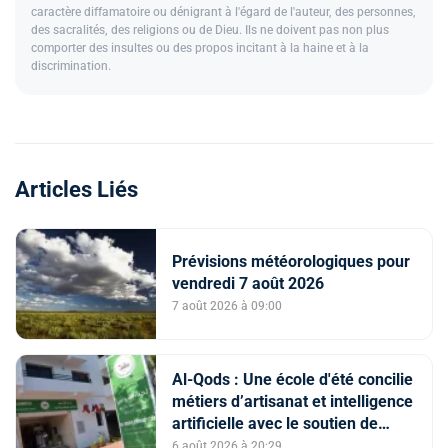
caractère diffamatoire ou dénigrant à l'égard de l'auteur, des personnes,
des sacralités, des religions ou de Dieu. Ils ne doivent pas non plus
comporter des insultes ou des propos incitant à la haine et à la
discrimination.
Articles Liés
Prévisions météorologiques pour
vendredi 7 août 2026
7 août 2026 à 09:00
Al-Qods : Une école d'été concilie
métiers d’artisanat et intelligence
artificielle avec le soutien de
l'Agence Bayt Mal Al-Qods
6 août 2026 à 20:29