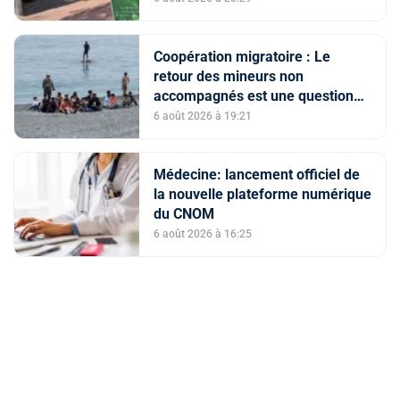
Acharif
Coopération migratoire : Le
retour des mineurs non
accompagnés est une question
de principe basée sur les Hautes
6 août 2026 à 19:21
Instructions Royales (source
diplomatique)
Médecine: lancement officiel de
la nouvelle plateforme numérique
du CNOM
6 août 2026 à 16:25