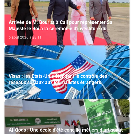
Arrivée de M. Bourita à Cali pour représenter Sa
Majesté le Roi à la cérémonie d'investiture du
nouveau président colombien
6 août 2026 à 23:11
Visas : les Etats-Unis étendent le contrôle des
réseaux sociaux aux journalistes étrangers
6 août 2026 à 22:20
Al-Qods : Une école d'été concilie métiers d’artisanat