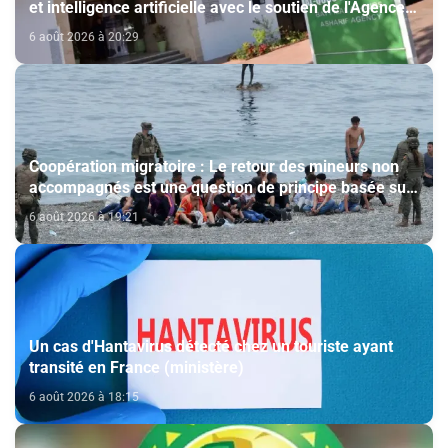
et intelligence artificielle avec le soutien de l'Agence
Bayt Mal Al-Qods Acharif
6 août 2026 à 20:29
Coopération migratoire : Le retour des mineurs non
accompagnés est une question de principe basée sur
les Hautes Instructions Royales (source diplomatique)
6 août 2026 à 19:21
Un cas d'Hantavirus détecté chez un touriste ayant
transité en France (ministère)
6 août 2026 à 18:15