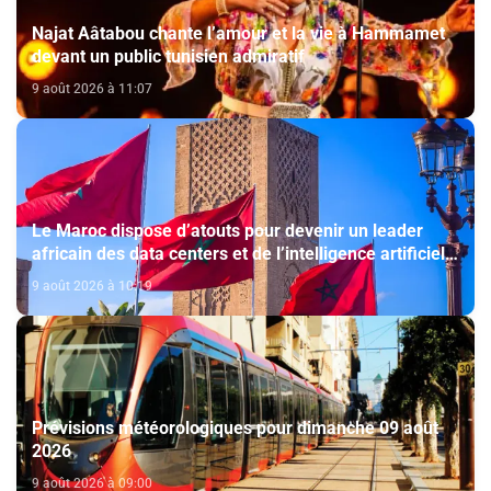
Najat Aâtabou chante l’amour et la vie à Hammamet
devant un public tunisien admiratif
9 août 2026 à 11:07
Le Maroc dispose d’atouts pour devenir un leader
africain des data centers et de l’intelligence artificielle
(The conversation)
9 août 2026 à 10:19
Prévisions météorologiques pour dimanche 09 août
2026
9 août 2026 à 09:00