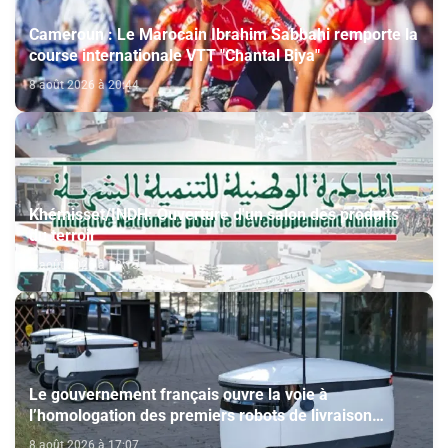
Cameroun : Le Marocain Ibrahim Sabbahi remporte la
course internationale VTT "Chantal Biya"
8 août 2026 à 20:44
Khémisset/INDH: Ouverture d'un salon des produits
du terroir
8 août 2026 à 18:15
Le gouvernement français ouvre la voie à
l’homologation des premiers robots de livraison
autonome
8 août 2026 à 17:07