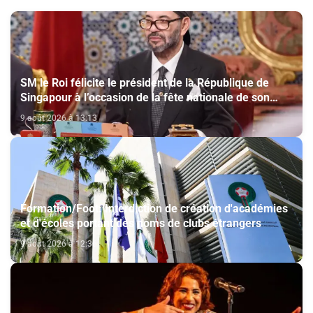
SM le Roi félicite le président de la République de
Singapour à l’occasion de la fête nationale de son
pays
9 août 2026 à 13:13
Formation/Foot: Interdiction de création d'académies
et d'écoles portant des noms de clubs étrangers
9 août 2026 à 12:36