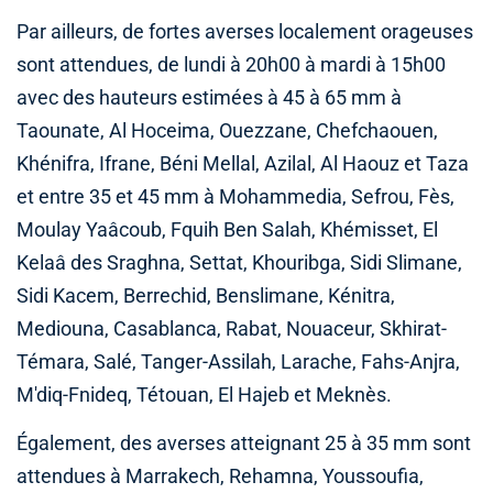
Par ailleurs, de fortes averses localement orageuses
sont attendues, de lundi à 20h00 à mardi à 15h00
avec des hauteurs estimées à 45 à 65 mm à
Taounate, Al Hoceima, Ouezzane, Chefchaouen,
Khénifra, Ifrane, Béni Mellal, Azilal, Al Haouz et Taza
et entre 35 et 45 mm à Mohammedia, Sefrou, Fès,
Moulay Yaâcoub, Fquih Ben Salah, Khémisset, El
Kelaâ des Sraghna, Settat, Khouribga, Sidi Slimane,
Sidi Kacem, Berrechid, Benslimane, Kénitra,
Mediouna, Casablanca, Rabat, Nouaceur, Skhirat-
Témara, Salé, Tanger-Assilah, Larache, Fahs-Anjra,
M'diq-Fnideq, Tétouan, El Hajeb et Meknès.
Également, des averses atteignant 25 à 35 mm sont
attendues à Marrakech, Rehamna, Youssoufia,