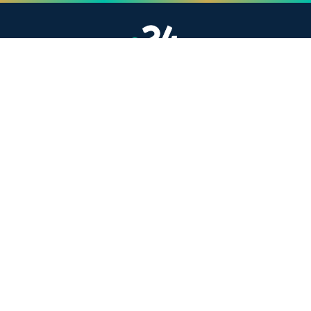
Site indépendant d'information généraliste.
Retrouvez chaque jour l'actualité politique,
économique, sportive et culturelle du Maroc.
Catégories
Actualités
Sport
Politique
Monde
Régional
Santé
Liens utiles
Le Roi Mohammed VI
SAR PH Moulay El Hassan