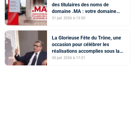
d'informations trompeuses
des titulaires des noms de
(Porte-parole du ministère de
domaine .MA : votre domaine
l'Intérieur)
est-il en ServerHold ?
31 juil. 2026 à 13:50
La Glorieuse Fête du Trône, une
occasion pour célébrer les
réalisations accomplies sous la
conduite de Sa Majesté le Roi (M.
30 juil. 2026 à 17:21
Akhannouch)