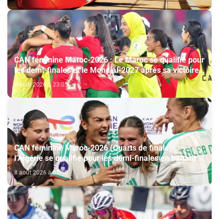
CAN féminine Maroc-2026 : Le Maroc se qualifie pour
les demi-finales et le Mondial-2027 après sa victoire
face à l’Afrique du Sud (2-1)
8 août 2026 à 23:05
CAN féminine Maroc-2026 (Quarts de finale):
l’Algérie se qualifie pour les demi-finales en battant la
Côte d’Ivoire (2-1)
8 août 2026 à 21:18