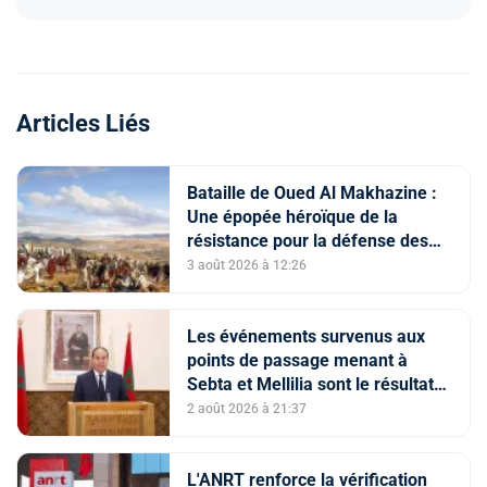
Articles Liés
Bataille de Oued Al Makhazine :
Une épopée héroïque de la
résistance pour la défense des
constantes nationales
3 août 2026 à 12:26
Les événements survenus aux
points de passage menant à
Sebta et Mellilia sont le résultat
de facteurs intriqués, dont
2 août 2026 à 21:37
l'instrumentalisation
tendancieuse de l'espace
numérique et la diffusion
L'ANRT renforce la vérification