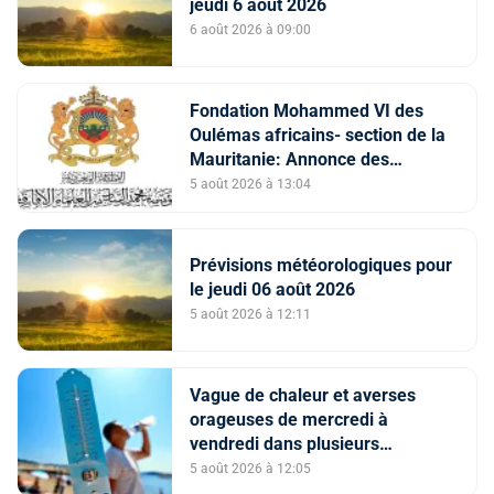
jeudi 6 août 2026
6 août 2026 à 09:00
Fondation Mohammed VI des
Oulémas africains- section de la
Mauritanie: Annonce des
qualifiés au concours des
5 août 2026 à 13:04
manuscrits et des documents
islamiques africains
Prévisions météorologiques pour
le jeudi 06 août 2026
5 août 2026 à 12:11
Vague de chaleur et averses
orageuses de mercredi à
vendredi dans plusieurs
provinces du Royaume (Bulletin
5 août 2026 à 12:05
d'alerte)