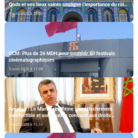
Qods et ses lieux saints souligne l’importance du rôle
du Comité Al Qods présidé par SM le Roi
5 août 2026 à 18:08
CCM: Plus de 26 MDH pour soutenir 40 festivals
cinématographiques
5 août 2026 à 17:08
Amman : Le Maroc réaffirme son attachement
indéfectible et son soutien constant aux droits
légitimes du peuple palestinien
5 août 2026 à 16:55