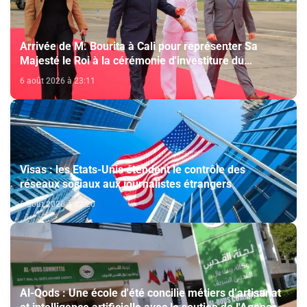
Arrivée de M. Bourita à Cali pour représenter Sa
Majesté le Roi à la cérémonie d'investiture du
nouveau président colombien
6 août 2026 à 23:11
Visas : les Etats-Unis étendent le contrôle des
réseaux sociaux aux journalistes étrangers
6 août 2026 à 22:20
Al-Qods : Une école d'été concilie métiers d’artisanat