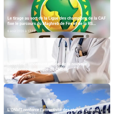
Le tirage au sort de la Ligue des champions de la CAF
fixe le parcours du Maghreb de Fès et de la RS
Berkane
6 août 2026 à 17:14
Médecine: lancement officiel de la nouvelle
plateforme numérique du CNOM
6 août 2026 à 16:25
L’ONMT renforce l’attractivité des régions grâce à