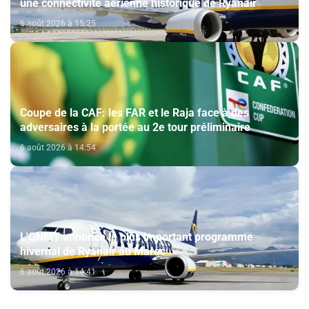
une connectivité aérienne historique de Ryanair
6 août 2026 à 15:25
Coupe de la CAF: les FAR et le Raja face à des
adversaires à la portée au 2e tour préliminaire
6 août 2026 à 14:54
L'ONMT annonce le plus important programme
hivernal de Ryanair au Maroc
6 août 2026 à 14:41