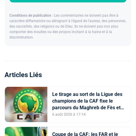
Conditions de publication :
Les commentaires ne doivent pas être à
caractère diffamatoire ou dénigrant à l'égard de l'auteur, des personnes,
des sacralités, des religions ou de Dieu. Ils ne doivent pas non plus
comporter des insultes ou des propos incitant à la haine et à la
discrimination.
Articles Liés
Le tirage au sort de la Ligue des
champions de la CAF fixe le
parcours du Maghreb de Fès et
de la RS Berkane
6 août 2026 à 17:14
Coupe de la CAF: les FAR et le