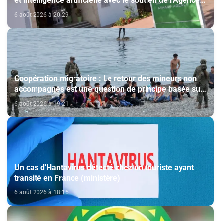
et intelligence artificielle avec le soutien de l'Agence
Bayt Mal Al-Qods Acharif
6 août 2026 à 20:29
Coopération migratoire : Le retour des mineurs non
accompagnés est une question de principe basée sur
les Hautes Instructions Royales (source diplomatique)
6 août 2026 à 19:21
Un cas d'Hantavirus détecté chez un touriste ayant
transité en France (ministère)
6 août 2026 à 18:15