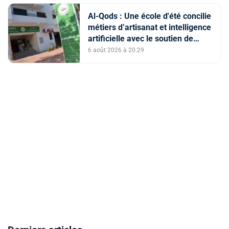
Al-Qods : Une école d'été concilie
métiers d’artisanat et intelligence
artificielle avec le soutien de
l'Agence Bayt Mal Al-Qods
6 août 2026 à 20:29
Acharif