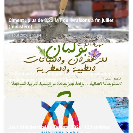
Ciment : plus de 8,22 MT de livraisons à fin juillet
(ministère)
7 août 2026 à 12:04
2è Festival de Boulemane des plantes aromatiques et
médicinales : Le terroir à l’honneur
7 août 2026 à 11:24
Jeux Méditerranées Tarente 2026: 120 athlètes