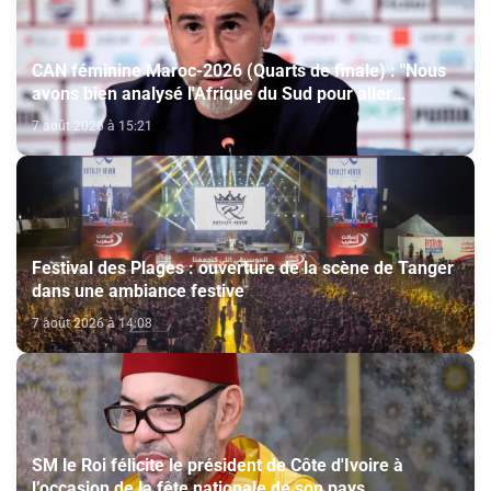
CAN féminine Maroc-2026 (Quarts de finale) : "Nous
avons bien analysé l'Afrique du Sud pour aller
chercher la victoire" (Jorge Vilda)
7 août 2026 à 15:21
Festival des Plages : ouverture de la scène de Tanger
dans une ambiance festive
7 août 2026 à 14:08
SM le Roi félicite le président de Côte d'Ivoire à
l’occasion de la fête nationale de son pays