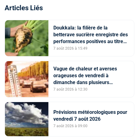
Articles Liés
Doukkala: la filière de la
betterave sucrière enregistre des
performances positives au titre
de la campagne agricole 2025-
7 août 2026 à 15:49
2026
Vague de chaleur et averses
orageuses de vendredi à
dimanche dans plusieurs
provinces du Royaume (Bulletin
7 août 2026 à 12:30
d'alerte)
Prévisions météorologiques pour
vendredi 7 août 2026
7 août 2026 à 09:00