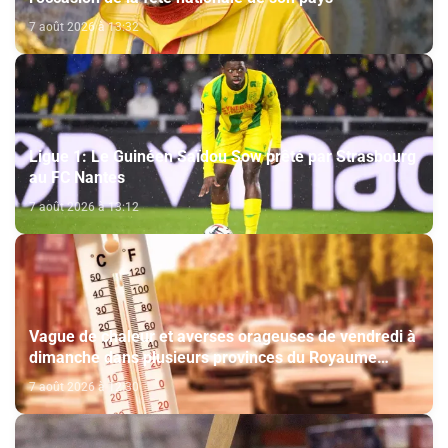
7 août 2026 à 13:32
Ligue 1: Le Guinéen Saïdou Sow prêté par Strasbourg
au FC Nantes
7 août 2026 à 13:12
Vague de chaleur et averses orageuses de vendredi à
dimanche dans plusieurs provinces du Royaume
(Bulletin d'alerte)
7 août 2026 à 12:30