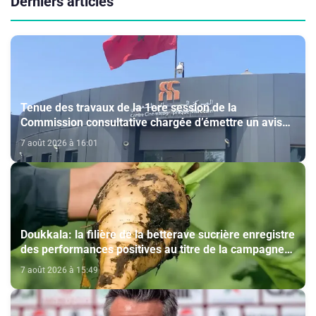
Derniers articles
Tenue des travaux de la 1ere session de la
Commission consultative chargée d’émettre un avis
sur la délivrance de la carte du professionnel du
7 août 2026 à 16:01
cinéma (CCM)
Doukkala: la filière de la betterave sucrière enregistre
des performances positives au titre de la campagne
agricole 2025-2026
7 août 2026 à 15:49