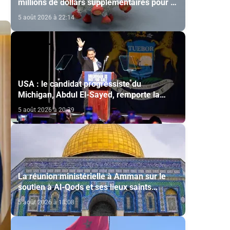
millions de dollars supplémentaires pour la
lutte contre Ebola
5 août 2026 à 22:14
USA : le candidat progressiste du
Michigan, Abdul El-Sayed, remporte la
primaire démocrate pour le Sénat
5 août 2026 à 20:39
La réunion ministérielle à Amman sur le
soutien à Al-Qods et ses lieux saints
souligne l’importance du rôle du Comité Al
5 août 2026 à 18:08
Qods présidé par SM le Roi