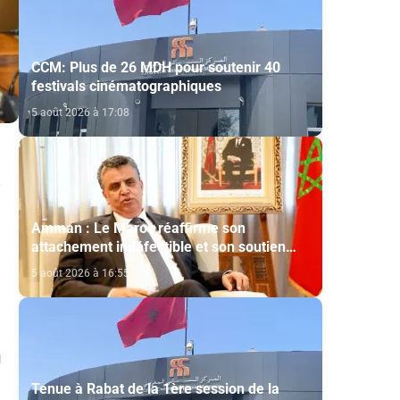
CCM: Plus de 26 MDH pour soutenir 40
festivals cinématographiques
5 août 2026 à 17:08
Amman : Le Maroc réaffirme son
attachement indéfectible et son soutien
constant aux droits légitimes du peuple
5 août 2026 à 16:55
palestinien
u
Tenue à Rabat de la 1ère session de la