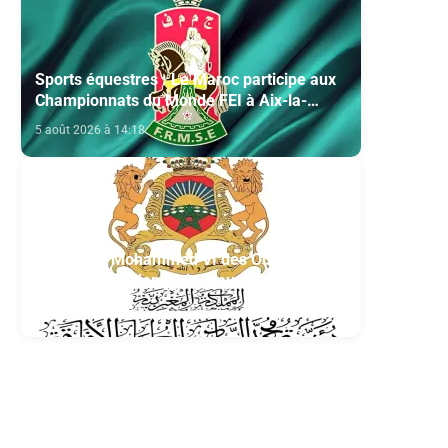
Sports équestres : Le Maroc participe aux
Championnats du Monde FEI à Aix-la-
Chapelle
5 août 2026 à 14:18
Fondation Mohammed VI des Oulémas
africains- section de la Mauritanie:
Annonce des qualifiés au concours des
5 août 2026 à 13:04
manuscrits et des documents islamiques
n
africains