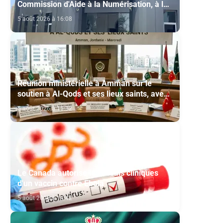
Commission d'Aide à la Numérisation, à la
Modernisation et à la Création des Salles
5 août 2026 à 16:08
de Cinéma au titre de l'année 2026
Réunion ministérielle à Amman sur le
soutien à Al-Qods et ses lieux saints, avec
la participation du Maroc
5 août 2026 à 15:32
Le Canada autorise les essais cliniques
d'un vaccin contre Ebola
5 août 2026 à 14:42