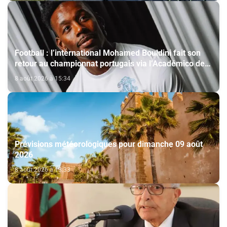
Football : l’international Mohamed Bouldini fait son
retour au championnat portugais via l’Académico de
Viseu
8 août 2026 à 15:34
Prévisions météorologiques pour dimanche 09 août
2026
8 août 2026 à 13:33