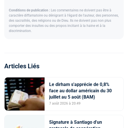
Conditions de publication :
Les commentaires ne doivent pas être à
caractère diffamatoire ou dénigrant à l'égard de l'auteur, des personnes,
des sacralités, des religions ou de Dieu. Ils ne doivent pas non plus
comporter des insultes ou des propos incitant à la haine et à la
discrimination.
Articles Liés
Le dirham s'apprécie de 0,8%
face au dollar américain du 30
juillet au 5 août (BAM)
7 août 2026 à 20:49
Signature à Santiago d'un