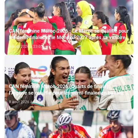
CAN féminine Maroc-2026 : Le Maroc se qualifie pour
les demi-finales et le Mondial-2027 après sa victoire
face à l’Afrique du Sud (2-1)
8 août 2026 à 23:05
CAN féminine Maroc-2026 (Quarts de finale):
l’Algérie se qualifie pour les demi-finales en battant la
Côte d’Ivoire (2-1)
8 août 2026 à 21:18