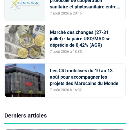
protocole de coopération
sanitaire et phytosanitaire entre
l’ONSSA et le SAG
7 août 2026 à 20:15
Marché des changes (27-31
juillet) : la paire USD/MAD se
déprécie de 0,42% (AGR)
7 août 2026 à 18:35
Les CRI mobilisés du 10 au 13
août pour accompagner les
projets des Marocains du Monde
7 août 2026 à 16:32
Derniers articles