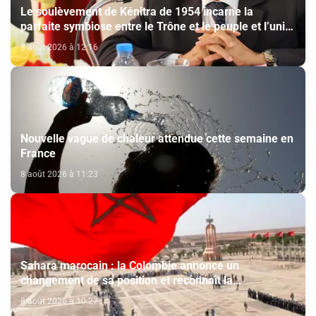
Le soulèvement de Kénitra de 1954 incarne la
parfaite symbiose entre le Trône et le peuple et l’unité
de volonté et de destin (M. El Ktiri)
8 août 2026 à 12:16
Nouvelle vague de chaleur attendue cette semaine en
France
8 août 2026 à 11:23
Sahara marocain : la Colombie annonce un
changement de sa position et reconnaît la
souveraineté du Maroc sur son Sahara
8 août 2026 à 10:27