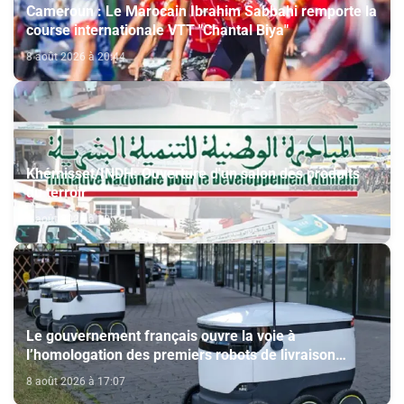
Cameroun : Le Marocain Ibrahim Sabbahi remporte la
course internationale VTT "Chantal Biya"
8 août 2026 à 20:44
Khémisset/INDH: Ouverture d'un salon des produits
du terroir
8 août 2026 à 18:15
Le gouvernement français ouvre la voie à
l’homologation des premiers robots de livraison
autonome
8 août 2026 à 17:07