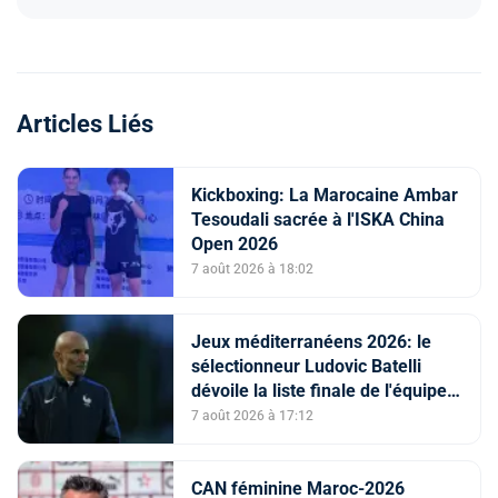
Articles Liés
Kickboxing: La Marocaine Ambar
Tesoudali sacrée à l'ISKA China
Open 2026
7 août 2026 à 18:02
Jeux méditerranéens 2026: le
sélectionneur Ludovic Batelli
dévoile la liste finale de l'équipe
nationale U20
7 août 2026 à 17:12
CAN féminine Maroc-2026