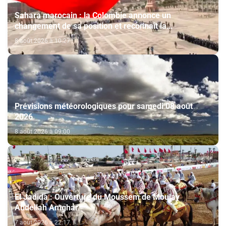
Sahara marocain : la Colombie annonce un
changement de sa position et reconnaît la
souveraineté du Maroc sur son Sahara
8 août 2026 à 10:27
Prévisions météorologiques pour samedi 08 août
2026
8 août 2026 à 09:00
El Jadida : Ouverture du Moussem de Moulay
Abdellah Amghar
7 août 2026 à 22:17