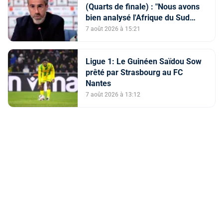
(Quarts de finale) : "Nous avons
bien analysé l'Afrique du Sud
pour aller chercher la victoire"
7 août 2026 à 15:21
(Jorge Vilda)
Ligue 1: Le Guinéen Saïdou Sow
prêté par Strasbourg au FC
Nantes
7 août 2026 à 13:12