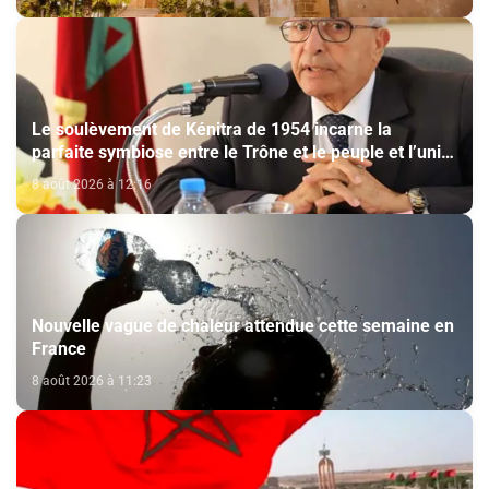
Le soulèvement de Kénitra de 1954 incarne la
parfaite symbiose entre le Trône et le peuple et l’unité
de volonté et de destin (M. El Ktiri)
8 août 2026 à 12:16
Nouvelle vague de chaleur attendue cette semaine en
France
8 août 2026 à 11:23